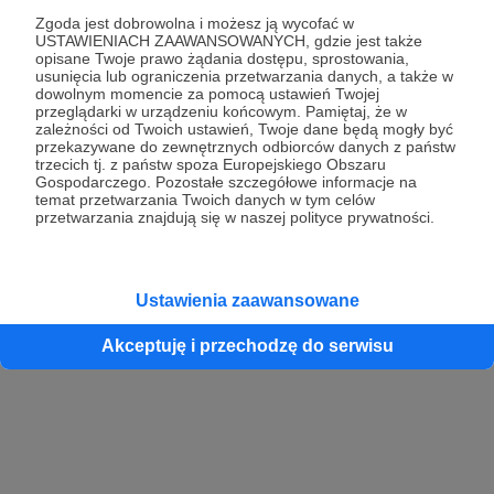
Zgoda jest dobrowolna i możesz ją wycofać w
USTAWIENIACH ZAAWANSOWANYCH, gdzie jest także
opisane Twoje prawo żądania dostępu, sprostowania,
Kontynuuj z Google
usunięcia lub ograniczenia przetwarzania danych, a także w
dowolnym momencie za pomocą ustawień Twojej
przeglądarki w urządzeniu końcowym. Pamiętaj, że w
Kontynuuj z Facebook
zależności od Twoich ustawień, Twoje dane będą mogły być
przekazywane do zewnętrznych odbiorców danych z państw
Kontynuuj z Apple
trzecich tj. z państw spoza Europejskiego Obszaru
Gospodarczego. Pozostałe szczegółowe informacje na
temat przetwarzania Twoich danych w tym celów
przetwarzania znajdują się w naszej polityce prywatności.
Logowanie oznacza akceptację
Regulaminu
oraz
Polityki Prywatności
.
Logując się do serwisu oświadczam, że mam więcej niż 18 lat lub
przekazałem wypełniony i podpisany formularz „Zgodna na założenie
konta przez osobę niepełnoletnią” dostępny w regulaminie Patronite.pl
Ustawienia zaawansowane
Akceptuję i przechodzę do serwisu