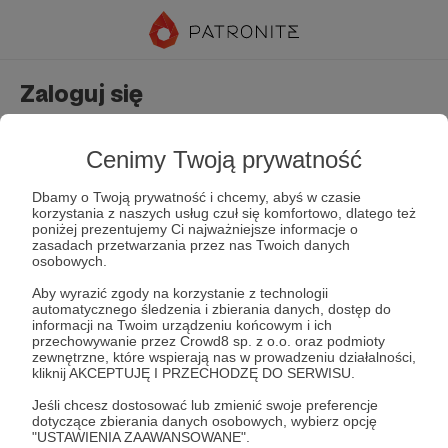
Zaloguj się
Nie masz jeszcze konta?
Załóż konto
Cenimy Twoją prywatność
Dbamy o Twoją prywatność i chcemy, abyś w czasie
korzystania z naszych usług czuł się komfortowo, dlatego też
poniżej prezentujemy Ci najważniejsze informacje o
zasadach przetwarzania przez nas Twoich danych
osobowych.
Aby wyrazić zgody na korzystanie z technologii
automatycznego śledzenia i zbierania danych, dostęp do
Zapamiętaj mnie
Zapomniałeś hasła?
informacji na Twoim urządzeniu końcowym i ich
przechowywanie przez Crowd8 sp. z o.o. oraz podmioty
zewnętrzne, które wspierają nas w prowadzeniu działalności,
kliknij AKCEPTUJĘ I PRZECHODZĘ DO SERWISU.
Zaloguj
Jeśli chcesz dostosować lub zmienić swoje preferencje
dotyczące zbierania danych osobowych, wybierz opcję
"USTAWIENIA ZAAWANSOWANE".
lub