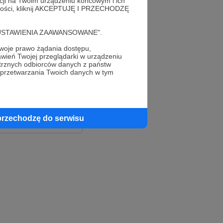
acji na Twoim urządzeniu końcowym i ich
alności, kliknij AKCEPTUJĘ I PRZECHODZĘ
cję "USTAWIENIA ZAAWANSOWANE".
oje prawo żądania dostępu,
wień Twojej przeglądarki w urządzeniu
trznych odbiorców danych z państw
 przetwarzania Twoich danych w tym
le
ook
przechodzę do serwisu
e