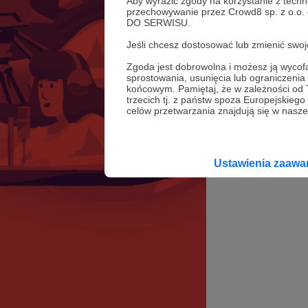
Aby wyrazić zgody na korzystanie z techn
przechowywanie przez Crowd8 sp. z o.o.
DO SERWISU.
Jeśli chcesz dostosować lub zmienić sw
Zgoda jest dobrowolna i możesz ją wyc
sprostowania, usunięcia lub ograniczeni
końcowym. Pamiętaj, że w zależności od
trzecich tj. z państw spoza Europejskie
celów przetwarzania znajdują się w naszej
Ustawienia zaaw