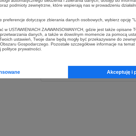
ologii automatycznego śledzenia i zbierania danych, dostęp do inform
 oraz podmioty zewnętrzne, które wspierają nas w prowadzeniu dział
Zaloguj
oje preferencje dotyczące zbierania danych osobowych, wybierz op
lub
ofać w USTAWIENIACH ZAAWANSOWANYCH, gdzie jest także opisane Tw
a przetwarzania danych, a także w dowolnym momencie za pomocą usta
 Twoich ustawień, Twoje dane będą mogły być przekazywane do zewnę
go Obszaru Gospodarczego. Pozostałe szczegółowe informacje na temat
Kontynuuj z Goog
 polityce prywatności.
Kontynuuj z Faceb
ansowane
Akceptuję i 
Kontynuuj z Appl