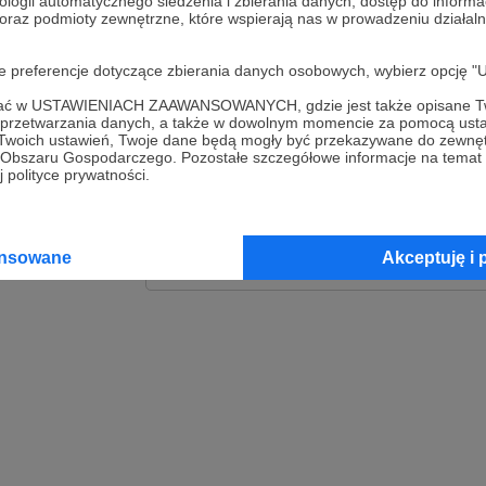
ologii automatycznego śledzenia i zbierania danych, dostęp do inform
 oraz podmioty zewnętrzne, które wspierają nas w prowadzeniu dział
Zaloguj
oje preferencje dotyczące zbierania danych osobowych, wybierz op
lub
ofać w USTAWIENIACH ZAAWANSOWANYCH, gdzie jest także opisane Tw
a przetwarzania danych, a także w dowolnym momencie za pomocą usta
 Twoich ustawień, Twoje dane będą mogły być przekazywane do zewnę
go Obszaru Gospodarczego. Pozostałe szczegółowe informacje na temat
Kontynuuj z Goog
 polityce prywatności.
Kontynuuj z Faceb
ansowane
Akceptuję i 
Kontynuuj z Appl