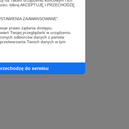
acji na Twoim urządzeniu końcowym i ich
alności, kliknij AKCEPTUJĘ I PRZECHODZĘ
cję "USTAWIENIA ZAAWANSOWANE".
oje prawo żądania dostępu,
wień Twojej przeglądarki w urządzeniu
trznych odbiorców danych z państw
 przetwarzania Twoich danych w tym
le
ook
przechodzę do serwisu
e