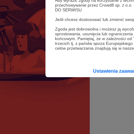
Aby wyrazić zgody na korzystanie z techn
przechowywanie przez Crowd8 sp. z o.o.
DO SERWISU.
Jeśli chcesz dostosować lub zmienić sw
Zgoda jest dobrowolna i możesz ją wyc
sprostowania, usunięcia lub ograniczeni
końcowym. Pamiętaj, że w zależności od
trzecich tj. z państw spoza Europejskie
celów przetwarzania znajdują się w naszej
Ustawienia zaaw