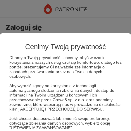
Zaloguj się
Nie masz jeszcze konta?
Załóż konto
Cenimy Twoją prywatność
Dbamy o Twoją prywatność i chcemy, abyś w czasie
korzystania z naszych usług czuł się komfortowo, dlatego też
poniżej prezentujemy Ci najważniejsze informacje o
zasadach przetwarzania przez nas Twoich danych
osobowych.
Aby wyrazić zgody na korzystanie z technologii
automatycznego śledzenia i zbierania danych, dostęp do
Zapamiętaj mnie
Zapomniałeś hasła?
informacji na Twoim urządzeniu końcowym i ich
przechowywanie przez Crowd8 sp. z o.o. oraz podmioty
zewnętrzne, które wspierają nas w prowadzeniu działalności,
kliknij AKCEPTUJĘ I PRZECHODZĘ DO SERWISU.
Zaloguj
Jeśli chcesz dostosować lub zmienić swoje preferencje
dotyczące zbierania danych osobowych, wybierz opcję
"USTAWIENIA ZAAWANSOWANE".
lub