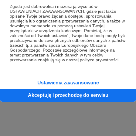
Zgoda jest dobrowolna i możesz ją wycofać w
USTAWIENIACH ZAAWANSOWANYCH, gdzie jest także
opisane Twoje prawo żądania dostępu, sprostowania,
Kontynuuj z Google
usunięcia lub ograniczenia przetwarzania danych, a także w
dowolnym momencie za pomocą ustawień Twojej
przeglądarki w urządzeniu końcowym. Pamiętaj, że w
Kontynuuj z Facebook
zależności od Twoich ustawień, Twoje dane będą mogły być
przekazywane do zewnętrznych odbiorców danych z państw
Kontynuuj z Apple
trzecich tj. z państw spoza Europejskiego Obszaru
Gospodarczego. Pozostałe szczegółowe informacje na
temat przetwarzania Twoich danych w tym celów
przetwarzania znajdują się w naszej polityce prywatności.
Logowanie oznacza akceptację
Regulaminu
oraz
Polityki Prywatności
.
Logując się do serwisu oświadczam, że mam więcej niż 18 lat lub
przekazałem wypełniony i podpisany formularz „Zgodna na założenie
konta przez osobę niepełnoletnią” dostępny w regulaminie Patronite.pl
Ustawienia zaawansowane
Akceptuję i przechodzę do serwisu