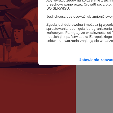
Aby wyrazić zgody na korzystanie z techn
przechowywanie przez Crowd8 sp. z o.o.
DO SERWISU.
Jeśli chcesz dostosować lub zmienić sw
Zgoda jest dobrowolna i możesz ją wyc
sprostowania, usunięcia lub ograniczeni
końcowym. Pamiętaj, że w zależności od
trzecich tj. z państw spoza Europejskie
celów przetwarzania znajdują się w naszej
Ustawienia zaaw