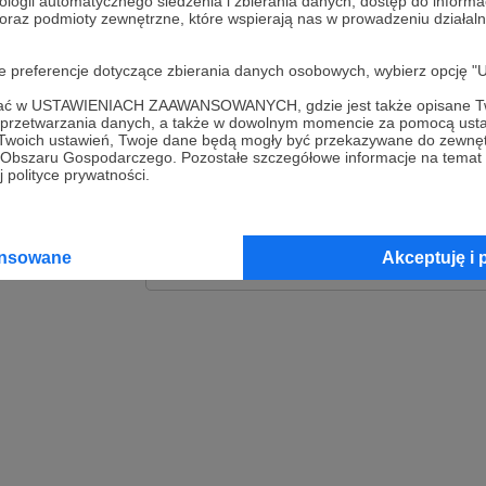
ologii automatycznego śledzenia i zbierania danych, dostęp do inform
 oraz podmioty zewnętrzne, które wspierają nas w prowadzeniu dział
Zaloguj
oje preferencje dotyczące zbierania danych osobowych, wybierz op
lub
ofać w USTAWIENIACH ZAAWANSOWANYCH, gdzie jest także opisane Tw
a przetwarzania danych, a także w dowolnym momencie za pomocą usta
 Twoich ustawień, Twoje dane będą mogły być przekazywane do zewnę
go Obszaru Gospodarczego. Pozostałe szczegółowe informacje na temat
Kontynuuj z Goog
 polityce prywatności.
Kontynuuj z Faceb
ansowane
Akceptuję i 
Kontynuuj z Appl