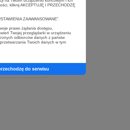
acji na Twoim urządzeniu końcowym i ich
alności, kliknij AKCEPTUJĘ I PRZECHODZĘ
cję "USTAWIENIA ZAAWANSOWANE".
oje prawo żądania dostępu,
wień Twojej przeglądarki w urządzeniu
trznych odbiorców danych z państw
 przetwarzania Twoich danych w tym
le
ook
przechodzę do serwisu
e