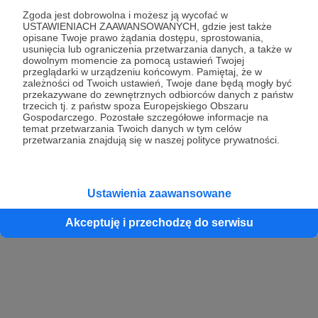
Zgoda jest dobrowolna i możesz ją wycofać w
USTAWIENIACH ZAAWANSOWANYCH, gdzie jest także
opisane Twoje prawo żądania dostępu, sprostowania,
Kontynuuj z Google
usunięcia lub ograniczenia przetwarzania danych, a także w
dowolnym momencie za pomocą ustawień Twojej
przeglądarki w urządzeniu końcowym. Pamiętaj, że w
Kontynuuj z Facebook
zależności od Twoich ustawień, Twoje dane będą mogły być
przekazywane do zewnętrznych odbiorców danych z państw
Kontynuuj z Apple
trzecich tj. z państw spoza Europejskiego Obszaru
Gospodarczego. Pozostałe szczegółowe informacje na
temat przetwarzania Twoich danych w tym celów
przetwarzania znajdują się w naszej polityce prywatności.
Logowanie oznacza akceptację
Regulaminu
oraz
Polityki Prywatności
.
Logując się do serwisu oświadczam, że mam więcej niż 18 lat lub
przekazałem wypełniony i podpisany formularz „Zgodna na założenie
konta przez osobę niepełnoletnią” dostępny w regulaminie Patronite.pl
Ustawienia zaawansowane
Akceptuję i przechodzę do serwisu