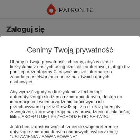
Zaloguj się
Nie masz jeszcze konta?
Załóż konto
Cenimy Twoją prywatność
Dbamy o Twoją prywatność i chcemy, abyś w czasie
korzystania z naszych usług czuł się komfortowo, dlatego też
poniżej prezentujemy Ci najważniejsze informacje o
zasadach przetwarzania przez nas Twoich danych
osobowych.
Aby wyrazić zgody na korzystanie z technologii
automatycznego śledzenia i zbierania danych, dostęp do
Zapamiętaj mnie
Zapomniałeś hasła?
informacji na Twoim urządzeniu końcowym i ich
przechowywanie przez Crowd8 sp. z o.o. oraz podmioty
zewnętrzne, które wspierają nas w prowadzeniu działalności,
kliknij AKCEPTUJĘ I PRZECHODZĘ DO SERWISU.
Zaloguj
Jeśli chcesz dostosować lub zmienić swoje preferencje
dotyczące zbierania danych osobowych, wybierz opcję
"USTAWIENIA ZAAWANSOWANE".
lub