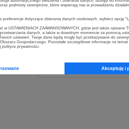
ologii automatycznego śledzenia i zbierania danych, dostęp do inform
 oraz podmioty zewnętrzne, które wspierają nas w prowadzeniu dział
Zaloguj
oje preferencje dotyczące zbierania danych osobowych, wybierz op
lub
ofać w USTAWIENIACH ZAAWANSOWANYCH, gdzie jest także opisane Tw
a przetwarzania danych, a także w dowolnym momencie za pomocą usta
 Twoich ustawień, Twoje dane będą mogły być przekazywane do zewnę
go Obszaru Gospodarczego. Pozostałe szczegółowe informacje na temat
Kontynuuj z Goog
 polityce prywatności.
Kontynuuj z Faceb
ansowane
Akceptuję i 
Kontynuuj z Appl