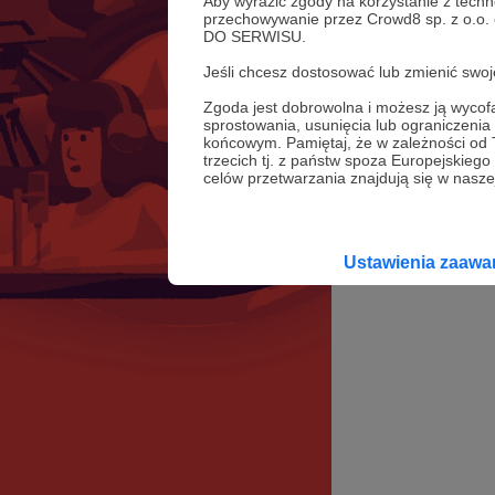
Aby wyrazić zgody na korzystanie z techn
przechowywanie przez Crowd8 sp. z o.o.
DO SERWISU.
Jeśli chcesz dostosować lub zmienić sw
Zgoda jest dobrowolna i możesz ją wyc
sprostowania, usunięcia lub ograniczeni
końcowym. Pamiętaj, że w zależności od
trzecich tj. z państw spoza Europejskie
celów przetwarzania znajdują się w naszej
Ustawienia zaaw