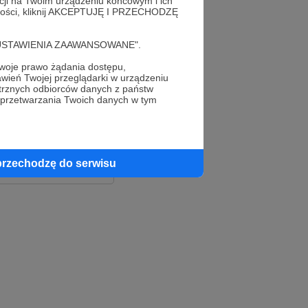
acji na Twoim urządzeniu końcowym i ich
alności, kliknij AKCEPTUJĘ I PRZECHODZĘ
cję "USTAWIENIA ZAAWANSOWANE".
oje prawo żądania dostępu,
wień Twojej przeglądarki w urządzeniu
trznych odbiorców danych z państw
 przetwarzania Twoich danych w tym
le
ook
przechodzę do serwisu
e