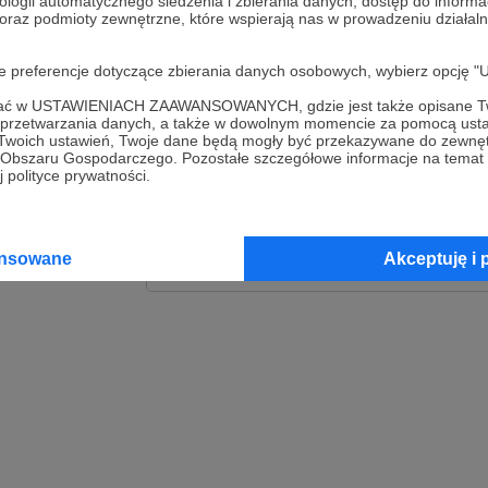
ologii automatycznego śledzenia i zbierania danych, dostęp do inform
 oraz podmioty zewnętrzne, które wspierają nas w prowadzeniu dział
Zaloguj
oje preferencje dotyczące zbierania danych osobowych, wybierz op
lub
ofać w USTAWIENIACH ZAAWANSOWANYCH, gdzie jest także opisane Tw
a przetwarzania danych, a także w dowolnym momencie za pomocą usta
 Twoich ustawień, Twoje dane będą mogły być przekazywane do zewnę
go Obszaru Gospodarczego. Pozostałe szczegółowe informacje na temat
Kontynuuj z Goog
 polityce prywatności.
Kontynuuj z Faceb
ansowane
Akceptuję i 
Kontynuuj z Appl