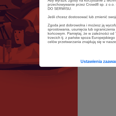
Aby wyrazić zgody na korzystanie z techn
przechowywanie przez Crowd8 sp. z o.o.
DO SERWISU.
Jeśli chcesz dostosować lub zmienić sw
Zgoda jest dobrowolna i możesz ją wyc
sprostowania, usunięcia lub ograniczeni
końcowym. Pamiętaj, że w zależności od
trzecich tj. z państw spoza Europejskie
celów przetwarzania znajdują się w naszej
Ustawienia zaaw