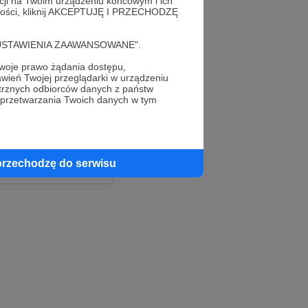
acji na Twoim urządzeniu końcowym i ich
alności, kliknij AKCEPTUJĘ I PRZECHODZĘ
cję "USTAWIENIA ZAAWANSOWANE".
oje prawo żądania dostępu,
wień Twojej przeglądarki w urządzeniu
trznych odbiorców danych z państw
 przetwarzania Twoich danych w tym
le
ook
przechodzę do serwisu
e