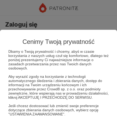
Zaloguj się
Nie masz jeszcze konta?
Załóż konto
Cenimy Twoją prywatność
Dbamy o Twoją prywatność i chcemy, abyś w czasie
korzystania z naszych usług czuł się komfortowo, dlatego też
poniżej prezentujemy Ci najważniejsze informacje o
zasadach przetwarzania przez nas Twoich danych
osobowych.
Aby wyrazić zgody na korzystanie z technologii
automatycznego śledzenia i zbierania danych, dostęp do
Zapamiętaj mnie
Zapomniałeś hasła?
informacji na Twoim urządzeniu końcowym i ich
przechowywanie przez Crowd8 sp. z o.o. oraz podmioty
zewnętrzne, które wspierają nas w prowadzeniu działalności,
kliknij AKCEPTUJĘ I PRZECHODZĘ DO SERWISU.
Zaloguj
Jeśli chcesz dostosować lub zmienić swoje preferencje
dotyczące zbierania danych osobowych, wybierz opcję
"USTAWIENIA ZAAWANSOWANE".
lub