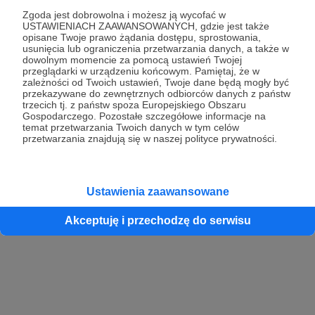
Zgoda jest dobrowolna i możesz ją wycofać w
USTAWIENIACH ZAAWANSOWANYCH, gdzie jest także
opisane Twoje prawo żądania dostępu, sprostowania,
Kontynuuj z Google
usunięcia lub ograniczenia przetwarzania danych, a także w
dowolnym momencie za pomocą ustawień Twojej
przeglądarki w urządzeniu końcowym. Pamiętaj, że w
Kontynuuj z Facebook
zależności od Twoich ustawień, Twoje dane będą mogły być
przekazywane do zewnętrznych odbiorców danych z państw
Kontynuuj z Apple
trzecich tj. z państw spoza Europejskiego Obszaru
Gospodarczego. Pozostałe szczegółowe informacje na
temat przetwarzania Twoich danych w tym celów
przetwarzania znajdują się w naszej polityce prywatności.
Logowanie oznacza akceptację
Regulaminu
oraz
Polityki Prywatności
.
Logując się do serwisu oświadczam, że mam więcej niż 18 lat lub
przekazałem wypełniony i podpisany formularz „Zgodna na założenie
konta przez osobę niepełnoletnią” dostępny w regulaminie Patronite.pl
Ustawienia zaawansowane
Akceptuję i przechodzę do serwisu