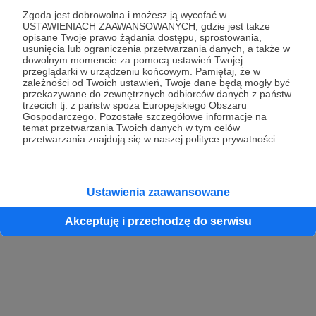
Zgoda jest dobrowolna i możesz ją wycofać w
USTAWIENIACH ZAAWANSOWANYCH, gdzie jest także
opisane Twoje prawo żądania dostępu, sprostowania,
Kontynuuj z Google
usunięcia lub ograniczenia przetwarzania danych, a także w
dowolnym momencie za pomocą ustawień Twojej
przeglądarki w urządzeniu końcowym. Pamiętaj, że w
Kontynuuj z Facebook
zależności od Twoich ustawień, Twoje dane będą mogły być
przekazywane do zewnętrznych odbiorców danych z państw
Kontynuuj z Apple
trzecich tj. z państw spoza Europejskiego Obszaru
Gospodarczego. Pozostałe szczegółowe informacje na
temat przetwarzania Twoich danych w tym celów
przetwarzania znajdują się w naszej polityce prywatności.
Logowanie oznacza akceptację
Regulaminu
oraz
Polityki Prywatności
.
Logując się do serwisu oświadczam, że mam więcej niż 18 lat lub
przekazałem wypełniony i podpisany formularz „Zgodna na założenie
konta przez osobę niepełnoletnią” dostępny w regulaminie Patronite.pl
Ustawienia zaawansowane
Akceptuję i przechodzę do serwisu