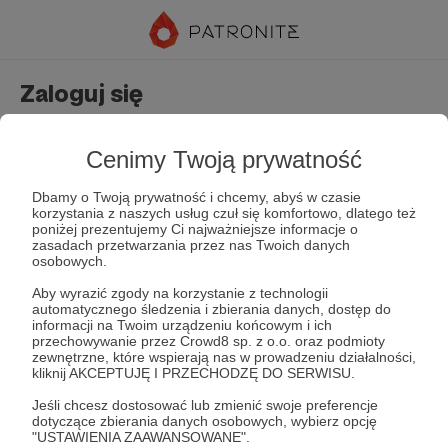
Zaloguj się
Nie masz jeszcze konta?
Załóż konto
Cenimy Twoją prywatność
Dbamy o Twoją prywatność i chcemy, abyś w czasie
korzystania z naszych usług czuł się komfortowo, dlatego też
poniżej prezentujemy Ci najważniejsze informacje o
zasadach przetwarzania przez nas Twoich danych
osobowych.
Aby wyrazić zgody na korzystanie z technologii
automatycznego śledzenia i zbierania danych, dostęp do
Zapamiętaj mnie
Zapomniałeś hasła?
informacji na Twoim urządzeniu końcowym i ich
przechowywanie przez Crowd8 sp. z o.o. oraz podmioty
zewnętrzne, które wspierają nas w prowadzeniu działalności,
kliknij AKCEPTUJĘ I PRZECHODZĘ DO SERWISU.
Zaloguj
Jeśli chcesz dostosować lub zmienić swoje preferencje
dotyczące zbierania danych osobowych, wybierz opcję
"USTAWIENIA ZAAWANSOWANE".
lub