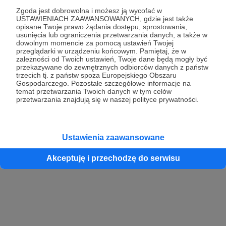
Zgoda jest dobrowolna i możesz ją wycofać w
USTAWIENIACH ZAAWANSOWANYCH, gdzie jest także
opisane Twoje prawo żądania dostępu, sprostowania,
Kontynuuj z Google
usunięcia lub ograniczenia przetwarzania danych, a także w
dowolnym momencie za pomocą ustawień Twojej
przeglądarki w urządzeniu końcowym. Pamiętaj, że w
Kontynuuj z Facebook
zależności od Twoich ustawień, Twoje dane będą mogły być
przekazywane do zewnętrznych odbiorców danych z państw
Kontynuuj z Apple
trzecich tj. z państw spoza Europejskiego Obszaru
Gospodarczego. Pozostałe szczegółowe informacje na
temat przetwarzania Twoich danych w tym celów
przetwarzania znajdują się w naszej polityce prywatności.
Logowanie oznacza akceptację
Regulaminu
oraz
Polityki Prywatności
.
Logując się do serwisu oświadczam, że mam więcej niż 18 lat lub
przekazałem wypełniony i podpisany formularz „Zgodna na założenie
konta przez osobę niepełnoletnią” dostępny w regulaminie Patronite.pl
Ustawienia zaawansowane
Akceptuję i przechodzę do serwisu