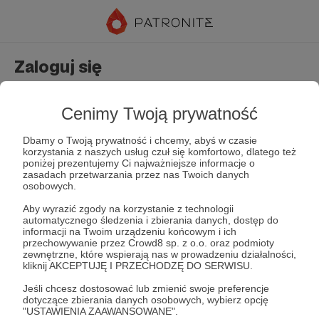
Zaloguj się
Nie masz jeszcze konta?
Załóż konto
Cenimy Twoją prywatność
Dbamy o Twoją prywatność i chcemy, abyś w czasie
korzystania z naszych usług czuł się komfortowo, dlatego też
poniżej prezentujemy Ci najważniejsze informacje o
zasadach przetwarzania przez nas Twoich danych
osobowych.
Aby wyrazić zgody na korzystanie z technologii
automatycznego śledzenia i zbierania danych, dostęp do
Zapamiętaj mnie
Zapomniałeś hasła?
informacji na Twoim urządzeniu końcowym i ich
przechowywanie przez Crowd8 sp. z o.o. oraz podmioty
zewnętrzne, które wspierają nas w prowadzeniu działalności,
kliknij AKCEPTUJĘ I PRZECHODZĘ DO SERWISU.
Zaloguj
Jeśli chcesz dostosować lub zmienić swoje preferencje
dotyczące zbierania danych osobowych, wybierz opcję
"USTAWIENIA ZAAWANSOWANE".
lub