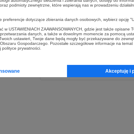
ologii automatycznego śledzenia i zbierania danych, dostęp do inform
 oraz podmioty zewnętrzne, które wspierają nas w prowadzeniu dział
Zaloguj
oje preferencje dotyczące zbierania danych osobowych, wybierz op
lub
ofać w USTAWIENIACH ZAAWANSOWANYCH, gdzie jest także opisane Tw
a przetwarzania danych, a także w dowolnym momencie za pomocą usta
 Twoich ustawień, Twoje dane będą mogły być przekazywane do zewnę
go Obszaru Gospodarczego. Pozostałe szczegółowe informacje na temat
Kontynuuj z Goog
 polityce prywatności.
Kontynuuj z Faceb
ansowane
Akceptuję i 
Kontynuuj z Appl