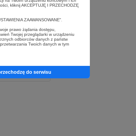
acji na Twoim urządzeniu końcowym i ich
alności, kliknij AKCEPTUJĘ I PRZECHODZĘ
cję "USTAWIENIA ZAAWANSOWANE".
oje prawo żądania dostępu,
wień Twojej przeglądarki w urządzeniu
trznych odbiorców danych z państw
 przetwarzania Twoich danych w tym
le
ook
przechodzę do serwisu
e