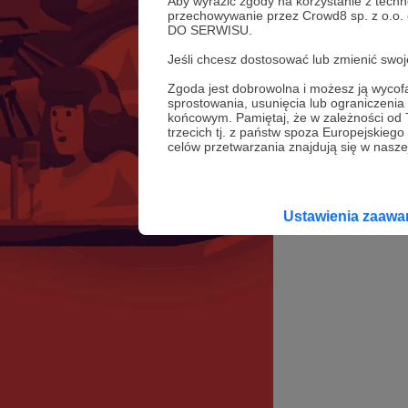
Aby wyrazić zgody na korzystanie z techn
przechowywanie przez Crowd8 sp. z o.o.
DO SERWISU.
Jeśli chcesz dostosować lub zmienić sw
Zgoda jest dobrowolna i możesz ją wyc
sprostowania, usunięcia lub ograniczeni
końcowym. Pamiętaj, że w zależności od
trzecich tj. z państw spoza Europejskie
celów przetwarzania znajdują się w naszej
Ustawienia zaaw