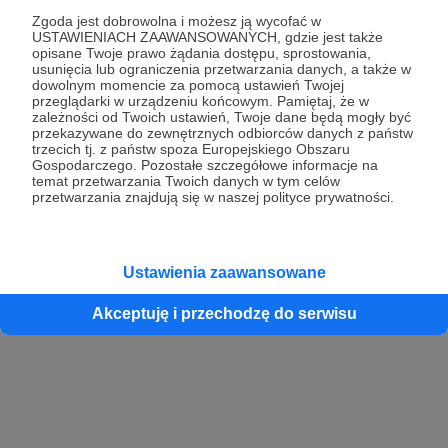
Zgoda jest dobrowolna i możesz ją wycofać w
USTAWIENIACH ZAAWANSOWANYCH, gdzie jest także
opisane Twoje prawo żądania dostępu, sprostowania,
Kontynuuj z Google
usunięcia lub ograniczenia przetwarzania danych, a także w
dowolnym momencie za pomocą ustawień Twojej
przeglądarki w urządzeniu końcowym. Pamiętaj, że w
Kontynuuj z Facebook
zależności od Twoich ustawień, Twoje dane będą mogły być
przekazywane do zewnętrznych odbiorców danych z państw
Kontynuuj z Apple
trzecich tj. z państw spoza Europejskiego Obszaru
Gospodarczego. Pozostałe szczegółowe informacje na
temat przetwarzania Twoich danych w tym celów
przetwarzania znajdują się w naszej polityce prywatności.
Logowanie oznacza akceptację
Regulaminu
oraz
Polityki Prywatności
.
Logując się do serwisu oświadczam, że mam więcej niż 18 lat lub
przekazałem wypełniony i podpisany formularz „Zgodna na założenie
konta przez osobę niepełnoletnią” dostępny w regulaminie Patronite.pl
Ustawienia zaawansowane
Akceptuję i przechodzę do serwisu