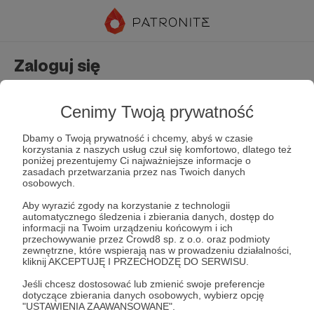
Zaloguj się
Nie masz jeszcze konta?
Załóż konto
Cenimy Twoją prywatność
Dbamy o Twoją prywatność i chcemy, abyś w czasie
korzystania z naszych usług czuł się komfortowo, dlatego też
poniżej prezentujemy Ci najważniejsze informacje o
zasadach przetwarzania przez nas Twoich danych
osobowych.
Aby wyrazić zgody na korzystanie z technologii
automatycznego śledzenia i zbierania danych, dostęp do
Zapamiętaj mnie
Zapomniałeś hasła?
informacji na Twoim urządzeniu końcowym i ich
przechowywanie przez Crowd8 sp. z o.o. oraz podmioty
zewnętrzne, które wspierają nas w prowadzeniu działalności,
kliknij AKCEPTUJĘ I PRZECHODZĘ DO SERWISU.
Zaloguj
Jeśli chcesz dostosować lub zmienić swoje preferencje
dotyczące zbierania danych osobowych, wybierz opcję
"USTAWIENIA ZAAWANSOWANE".
lub