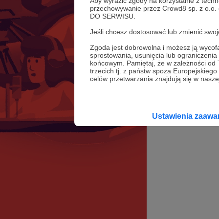
Aby wyrazić zgody na korzystanie z techn
przechowywanie przez Crowd8 sp. z o.o.
DO SERWISU.
Jeśli chcesz dostosować lub zmienić sw
Zgoda jest dobrowolna i możesz ją wyc
sprostowania, usunięcia lub ograniczeni
końcowym. Pamiętaj, że w zależności od
trzecich tj. z państw spoza Europejskie
celów przetwarzania znajdują się w naszej
Ustawienia zaaw