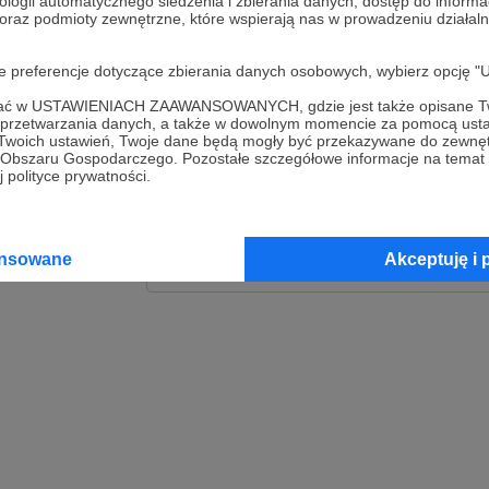
ologii automatycznego śledzenia i zbierania danych, dostęp do inform
 oraz podmioty zewnętrzne, które wspierają nas w prowadzeniu dział
Zaloguj
oje preferencje dotyczące zbierania danych osobowych, wybierz op
lub
ofać w USTAWIENIACH ZAAWANSOWANYCH, gdzie jest także opisane Tw
a przetwarzania danych, a także w dowolnym momencie za pomocą usta
 Twoich ustawień, Twoje dane będą mogły być przekazywane do zewnę
go Obszaru Gospodarczego. Pozostałe szczegółowe informacje na temat
Kontynuuj z Goog
 polityce prywatności.
Kontynuuj z Faceb
ansowane
Akceptuję i 
Kontynuuj z Appl