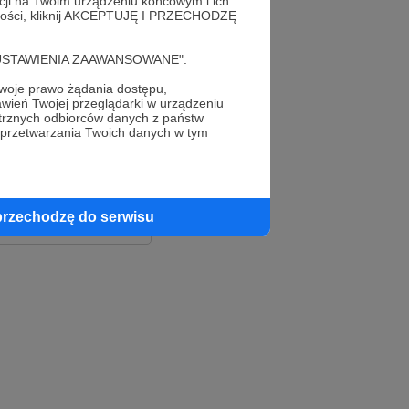
acji na Twoim urządzeniu końcowym i ich
alności, kliknij AKCEPTUJĘ I PRZECHODZĘ
cję "USTAWIENIA ZAAWANSOWANE".
oje prawo żądania dostępu,
wień Twojej przeglądarki w urządzeniu
trznych odbiorców danych z państw
 przetwarzania Twoich danych w tym
le
ook
przechodzę do serwisu
e