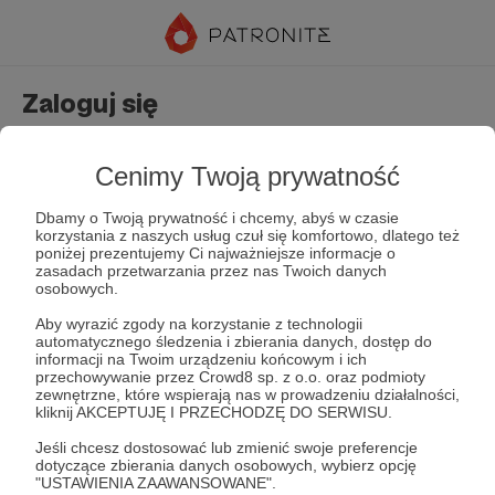
Zaloguj się
Nie masz jeszcze konta?
Załóż konto
Cenimy Twoją prywatność
Dbamy o Twoją prywatność i chcemy, abyś w czasie
korzystania z naszych usług czuł się komfortowo, dlatego też
poniżej prezentujemy Ci najważniejsze informacje o
zasadach przetwarzania przez nas Twoich danych
osobowych.
Aby wyrazić zgody na korzystanie z technologii
automatycznego śledzenia i zbierania danych, dostęp do
Zapamiętaj mnie
Zapomniałeś hasła?
informacji na Twoim urządzeniu końcowym i ich
przechowywanie przez Crowd8 sp. z o.o. oraz podmioty
zewnętrzne, które wspierają nas w prowadzeniu działalności,
kliknij AKCEPTUJĘ I PRZECHODZĘ DO SERWISU.
Zaloguj
Jeśli chcesz dostosować lub zmienić swoje preferencje
dotyczące zbierania danych osobowych, wybierz opcję
"USTAWIENIA ZAAWANSOWANE".
lub