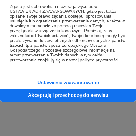
Zgoda jest dobrowolna i możesz ją wycofać w
USTAWIENIACH ZAAWANSOWANYCH, gdzie jest także
opisane Twoje prawo żądania dostępu, sprostowania,
Kontynuuj z Google
usunięcia lub ograniczenia przetwarzania danych, a także w
dowolnym momencie za pomocą ustawień Twojej
przeglądarki w urządzeniu końcowym. Pamiętaj, że w
Kontynuuj z Facebook
zależności od Twoich ustawień, Twoje dane będą mogły być
przekazywane do zewnętrznych odbiorców danych z państw
Kontynuuj z Apple
trzecich tj. z państw spoza Europejskiego Obszaru
Gospodarczego. Pozostałe szczegółowe informacje na
temat przetwarzania Twoich danych w tym celów
przetwarzania znajdują się w naszej polityce prywatności.
Logowanie oznacza akceptację
Regulaminu
oraz
Polityki Prywatności
.
Logując się do serwisu oświadczam, że mam więcej niż 18 lat lub
przekazałem wypełniony i podpisany formularz „Zgodna na założenie
konta przez osobę niepełnoletnią” dostępny w regulaminie Patronite.pl
Ustawienia zaawansowane
Akceptuję i przechodzę do serwisu