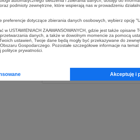
ologii automatycznego śledzenia i zbierania danych, dostęp do inform
 oraz podmioty zewnętrzne, które wspierają nas w prowadzeniu dział
Zaloguj
oje preferencje dotyczące zbierania danych osobowych, wybierz op
lub
ofać w USTAWIENIACH ZAAWANSOWANYCH, gdzie jest także opisane Tw
a przetwarzania danych, a także w dowolnym momencie za pomocą usta
 Twoich ustawień, Twoje dane będą mogły być przekazywane do zewnę
go Obszaru Gospodarczego. Pozostałe szczegółowe informacje na temat
Kontynuuj z Goog
 polityce prywatności.
Kontynuuj z Faceb
ansowane
Akceptuję i 
Kontynuuj z Appl