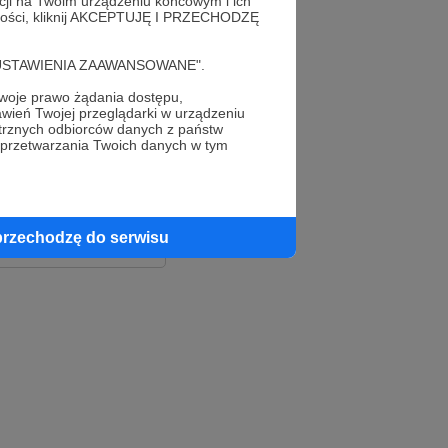
acji na Twoim urządzeniu końcowym i ich
alności, kliknij AKCEPTUJĘ I PRZECHODZĘ
cję "USTAWIENIA ZAAWANSOWANE".
oje prawo żądania dostępu,
wień Twojej przeglądarki w urządzeniu
trznych odbiorców danych z państw
 przetwarzania Twoich danych w tym
le
ook
przechodzę do serwisu
e