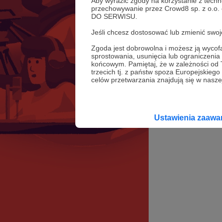
Aby wyrazić zgody na korzystanie z techn
przechowywanie przez Crowd8 sp. z o.o.
DO SERWISU.
Jeśli chcesz dostosować lub zmienić sw
Zgoda jest dobrowolna i możesz ją wyc
sprostowania, usunięcia lub ograniczeni
końcowym. Pamiętaj, że w zależności od
trzecich tj. z państw spoza Europejskie
celów przetwarzania znajdują się w naszej
Ustawienia zaaw