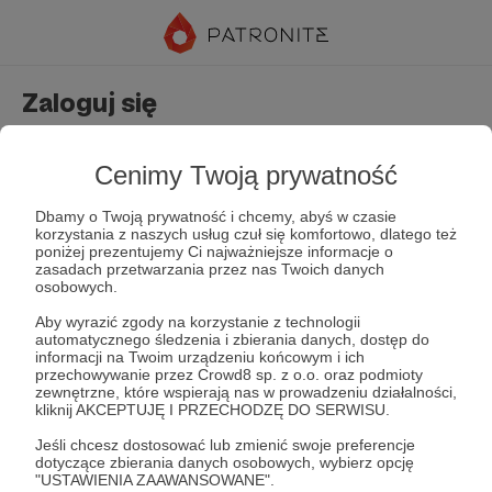
Zaloguj się
Nie masz jeszcze konta?
Załóż konto
Cenimy Twoją prywatność
Dbamy o Twoją prywatność i chcemy, abyś w czasie
korzystania z naszych usług czuł się komfortowo, dlatego też
poniżej prezentujemy Ci najważniejsze informacje o
zasadach przetwarzania przez nas Twoich danych
osobowych.
Aby wyrazić zgody na korzystanie z technologii
automatycznego śledzenia i zbierania danych, dostęp do
Zapamiętaj mnie
Zapomniałeś hasła?
informacji na Twoim urządzeniu końcowym i ich
przechowywanie przez Crowd8 sp. z o.o. oraz podmioty
zewnętrzne, które wspierają nas w prowadzeniu działalności,
kliknij AKCEPTUJĘ I PRZECHODZĘ DO SERWISU.
Zaloguj
Jeśli chcesz dostosować lub zmienić swoje preferencje
dotyczące zbierania danych osobowych, wybierz opcję
"USTAWIENIA ZAAWANSOWANE".
lub