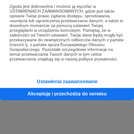
Zgoda jest dobrowolna i możesz ją wycofać w
USTAWIENIACH ZAAWANSOWANYCH, gdzie jest także
opisane Twoje prawo żądania dostępu, sprostowania,
Kontynuuj z Google
usunięcia lub ograniczenia przetwarzania danych, a także w
dowolnym momencie za pomocą ustawień Twojej
przeglądarki w urządzeniu końcowym. Pamiętaj, że w
Kontynuuj z Facebook
zależności od Twoich ustawień, Twoje dane będą mogły być
przekazywane do zewnętrznych odbiorców danych z państw
Kontynuuj z Apple
trzecich tj. z państw spoza Europejskiego Obszaru
Gospodarczego. Pozostałe szczegółowe informacje na
temat przetwarzania Twoich danych w tym celów
przetwarzania znajdują się w naszej polityce prywatności.
Logowanie oznacza akceptację
Regulaminu
oraz
Polityki Prywatności
.
Logując się do serwisu oświadczam, że mam więcej niż 18 lat lub
przekazałem wypełniony i podpisany formularz „Zgodna na założenie
konta przez osobę niepełnoletnią” dostępny w regulaminie Patronite.pl
Ustawienia zaawansowane
Akceptuję i przechodzę do serwisu