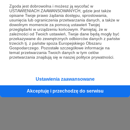
Zgoda jest dobrowolna i możesz ją wycofać w
USTAWIENIACH ZAAWANSOWANYCH, gdzie jest także
opisane Twoje prawo żądania dostępu, sprostowania,
Kontynuuj z Google
usunięcia lub ograniczenia przetwarzania danych, a także w
dowolnym momencie za pomocą ustawień Twojej
przeglądarki w urządzeniu końcowym. Pamiętaj, że w
Kontynuuj z Facebook
zależności od Twoich ustawień, Twoje dane będą mogły być
przekazywane do zewnętrznych odbiorców danych z państw
Kontynuuj z Apple
trzecich tj. z państw spoza Europejskiego Obszaru
Gospodarczego. Pozostałe szczegółowe informacje na
temat przetwarzania Twoich danych w tym celów
przetwarzania znajdują się w naszej polityce prywatności.
Logowanie oznacza akceptację
Regulaminu
oraz
Polityki Prywatności
.
Logując się do serwisu oświadczam, że mam więcej niż 18 lat lub
przekazałem wypełniony i podpisany formularz „Zgodna na założenie
konta przez osobę niepełnoletnią” dostępny w regulaminie Patronite.pl
Ustawienia zaawansowane
Akceptuję i przechodzę do serwisu