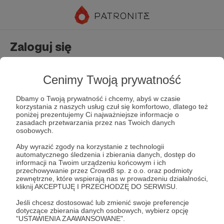
Zaloguj się
Nie masz jeszcze konta?
Załóż konto
Cenimy Twoją prywatność
Dbamy o Twoją prywatność i chcemy, abyś w czasie
korzystania z naszych usług czuł się komfortowo, dlatego też
poniżej prezentujemy Ci najważniejsze informacje o
zasadach przetwarzania przez nas Twoich danych
osobowych.
Aby wyrazić zgody na korzystanie z technologii
automatycznego śledzenia i zbierania danych, dostęp do
Zapamiętaj mnie
Zapomniałeś hasła?
informacji na Twoim urządzeniu końcowym i ich
przechowywanie przez Crowd8 sp. z o.o. oraz podmioty
zewnętrzne, które wspierają nas w prowadzeniu działalności,
kliknij AKCEPTUJĘ I PRZECHODZĘ DO SERWISU.
Zaloguj
Jeśli chcesz dostosować lub zmienić swoje preferencje
dotyczące zbierania danych osobowych, wybierz opcję
"USTAWIENIA ZAAWANSOWANE".
lub