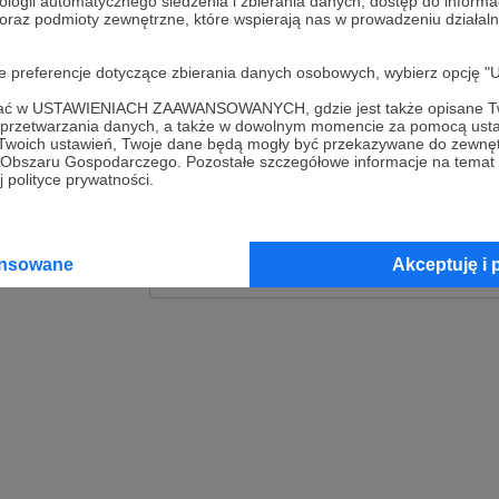
ologii automatycznego śledzenia i zbierania danych, dostęp do inform
 oraz podmioty zewnętrzne, które wspierają nas w prowadzeniu dział
Zaloguj
oje preferencje dotyczące zbierania danych osobowych, wybierz op
lub
ofać w USTAWIENIACH ZAAWANSOWANYCH, gdzie jest także opisane Tw
a przetwarzania danych, a także w dowolnym momencie za pomocą usta
 Twoich ustawień, Twoje dane będą mogły być przekazywane do zewnę
go Obszaru Gospodarczego. Pozostałe szczegółowe informacje na temat
Kontynuuj z Goog
 polityce prywatności.
Kontynuuj z Faceb
ansowane
Akceptuję i 
Kontynuuj z Appl