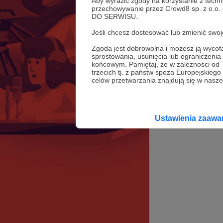
Aby wyrazić zgody na korzystanie z techn
przechowywanie przez Crowd8 sp. z o.o.
DO SERWISU.
Jeśli chcesz dostosować lub zmienić sw
Zgoda jest dobrowolna i możesz ją wyc
sprostowania, usunięcia lub ograniczeni
końcowym. Pamiętaj, że w zależności od
trzecich tj. z państw spoza Europejskie
celów przetwarzania znajdują się w naszej
Ustawienia zaaw