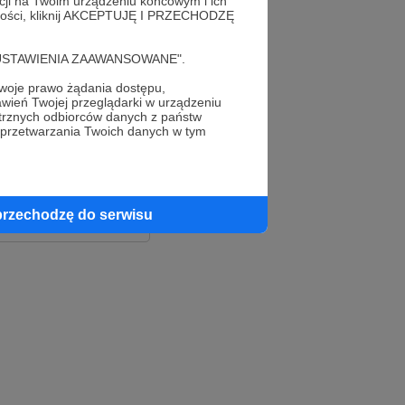
acji na Twoim urządzeniu końcowym i ich
alności, kliknij AKCEPTUJĘ I PRZECHODZĘ
cję "USTAWIENIA ZAAWANSOWANE".
oje prawo żądania dostępu,
wień Twojej przeglądarki w urządzeniu
trznych odbiorców danych z państw
 przetwarzania Twoich danych w tym
le
ook
przechodzę do serwisu
e