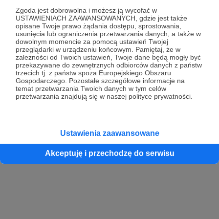
Zgoda jest dobrowolna i możesz ją wycofać w
USTAWIENIACH ZAAWANSOWANYCH, gdzie jest także
opisane Twoje prawo żądania dostępu, sprostowania,
Kontynuuj z Google
usunięcia lub ograniczenia przetwarzania danych, a także w
dowolnym momencie za pomocą ustawień Twojej
przeglądarki w urządzeniu końcowym. Pamiętaj, że w
Kontynuuj z Facebook
zależności od Twoich ustawień, Twoje dane będą mogły być
przekazywane do zewnętrznych odbiorców danych z państw
Kontynuuj z Apple
trzecich tj. z państw spoza Europejskiego Obszaru
Gospodarczego. Pozostałe szczegółowe informacje na
temat przetwarzania Twoich danych w tym celów
przetwarzania znajdują się w naszej polityce prywatności.
Logowanie oznacza akceptację
Regulaminu
oraz
Polityki Prywatności
.
Logując się do serwisu oświadczam, że mam więcej niż 18 lat lub
przekazałem wypełniony i podpisany formularz „Zgodna na założenie
konta przez osobę niepełnoletnią” dostępny w regulaminie Patronite.pl
Ustawienia zaawansowane
Akceptuję i przechodzę do serwisu