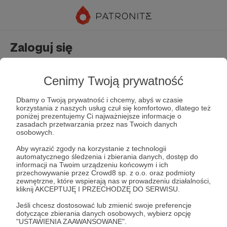
Zaloguj się
Nie masz jeszcze konta?
Załóż konto
Cenimy Twoją prywatność
Dbamy o Twoją prywatność i chcemy, abyś w czasie
korzystania z naszych usług czuł się komfortowo, dlatego też
poniżej prezentujemy Ci najważniejsze informacje o
zasadach przetwarzania przez nas Twoich danych
osobowych.
Aby wyrazić zgody na korzystanie z technologii
automatycznego śledzenia i zbierania danych, dostęp do
Zapamiętaj mnie
Zapomniałeś hasła?
informacji na Twoim urządzeniu końcowym i ich
przechowywanie przez Crowd8 sp. z o.o. oraz podmioty
zewnętrzne, które wspierają nas w prowadzeniu działalności,
kliknij AKCEPTUJĘ I PRZECHODZĘ DO SERWISU.
Zaloguj
Jeśli chcesz dostosować lub zmienić swoje preferencje
dotyczące zbierania danych osobowych, wybierz opcję
"USTAWIENIA ZAAWANSOWANE".
lub