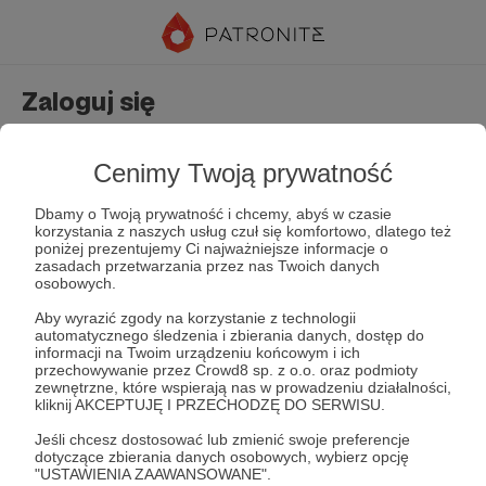
Zaloguj się
Nie masz jeszcze konta?
Załóż konto
Cenimy Twoją prywatność
Dbamy o Twoją prywatność i chcemy, abyś w czasie
korzystania z naszych usług czuł się komfortowo, dlatego też
poniżej prezentujemy Ci najważniejsze informacje o
zasadach przetwarzania przez nas Twoich danych
osobowych.
Aby wyrazić zgody na korzystanie z technologii
automatycznego śledzenia i zbierania danych, dostęp do
Zapamiętaj mnie
Zapomniałeś hasła?
informacji na Twoim urządzeniu końcowym i ich
przechowywanie przez Crowd8 sp. z o.o. oraz podmioty
zewnętrzne, które wspierają nas w prowadzeniu działalności,
kliknij AKCEPTUJĘ I PRZECHODZĘ DO SERWISU.
Zaloguj
Jeśli chcesz dostosować lub zmienić swoje preferencje
dotyczące zbierania danych osobowych, wybierz opcję
"USTAWIENIA ZAAWANSOWANE".
lub