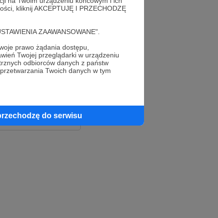
acji na Twoim urządzeniu końcowym i ich
alności, kliknij AKCEPTUJĘ I PRZECHODZĘ
cję "USTAWIENIA ZAAWANSOWANE".
oje prawo żądania dostępu,
wień Twojej przeglądarki w urządzeniu
trznych odbiorców danych z państw
 przetwarzania Twoich danych w tym
le
ook
przechodzę do serwisu
e