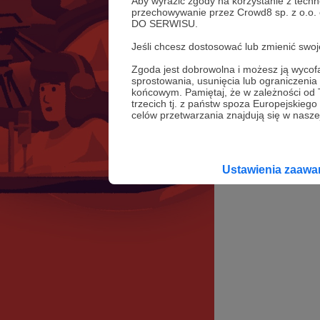
Aby wyrazić zgody na korzystanie z techn
przechowywanie przez Crowd8 sp. z o.o.
DO SERWISU.
Jeśli chcesz dostosować lub zmienić sw
Zgoda jest dobrowolna i możesz ją wyc
sprostowania, usunięcia lub ograniczeni
końcowym. Pamiętaj, że w zależności od
trzecich tj. z państw spoza Europejskie
celów przetwarzania znajdują się w naszej
Ustawienia zaaw