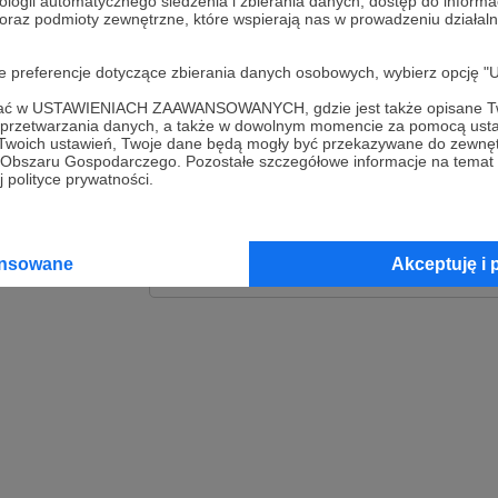
ologii automatycznego śledzenia i zbierania danych, dostęp do inform
 oraz podmioty zewnętrzne, które wspierają nas w prowadzeniu dział
Zaloguj
oje preferencje dotyczące zbierania danych osobowych, wybierz op
lub
ofać w USTAWIENIACH ZAAWANSOWANYCH, gdzie jest także opisane Tw
a przetwarzania danych, a także w dowolnym momencie za pomocą usta
 Twoich ustawień, Twoje dane będą mogły być przekazywane do zewnę
go Obszaru Gospodarczego. Pozostałe szczegółowe informacje na temat
Kontynuuj z Goog
 polityce prywatności.
Kontynuuj z Faceb
ansowane
Akceptuję i 
Kontynuuj z Appl