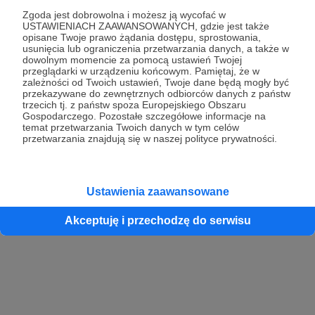
Zgoda jest dobrowolna i możesz ją wycofać w
USTAWIENIACH ZAAWANSOWANYCH, gdzie jest także
opisane Twoje prawo żądania dostępu, sprostowania,
Kontynuuj z Google
usunięcia lub ograniczenia przetwarzania danych, a także w
dowolnym momencie za pomocą ustawień Twojej
przeglądarki w urządzeniu końcowym. Pamiętaj, że w
Kontynuuj z Facebook
zależności od Twoich ustawień, Twoje dane będą mogły być
przekazywane do zewnętrznych odbiorców danych z państw
Kontynuuj z Apple
trzecich tj. z państw spoza Europejskiego Obszaru
Gospodarczego. Pozostałe szczegółowe informacje na
temat przetwarzania Twoich danych w tym celów
przetwarzania znajdują się w naszej polityce prywatności.
Logowanie oznacza akceptację
Regulaminu
oraz
Polityki Prywatności
.
Logując się do serwisu oświadczam, że mam więcej niż 18 lat lub
przekazałem wypełniony i podpisany formularz „Zgodna na założenie
konta przez osobę niepełnoletnią” dostępny w regulaminie Patronite.pl
Ustawienia zaawansowane
Akceptuję i przechodzę do serwisu