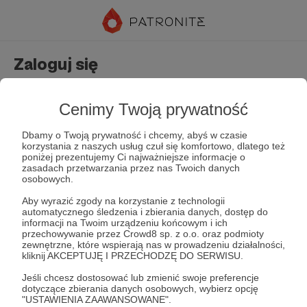
Zaloguj się
Nie masz jeszcze konta?
Załóż konto
Cenimy Twoją prywatność
Dbamy o Twoją prywatność i chcemy, abyś w czasie
korzystania z naszych usług czuł się komfortowo, dlatego też
poniżej prezentujemy Ci najważniejsze informacje o
zasadach przetwarzania przez nas Twoich danych
osobowych.
Aby wyrazić zgody na korzystanie z technologii
automatycznego śledzenia i zbierania danych, dostęp do
Zapamiętaj mnie
Zapomniałeś hasła?
informacji na Twoim urządzeniu końcowym i ich
przechowywanie przez Crowd8 sp. z o.o. oraz podmioty
zewnętrzne, które wspierają nas w prowadzeniu działalności,
kliknij AKCEPTUJĘ I PRZECHODZĘ DO SERWISU.
Zaloguj
Jeśli chcesz dostosować lub zmienić swoje preferencje
dotyczące zbierania danych osobowych, wybierz opcję
"USTAWIENIA ZAAWANSOWANE".
lub