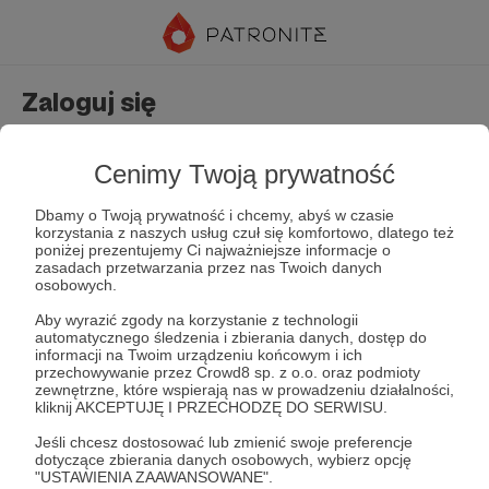
Zaloguj się
Nie masz jeszcze konta?
Załóż konto
Cenimy Twoją prywatność
Dbamy o Twoją prywatność i chcemy, abyś w czasie
korzystania z naszych usług czuł się komfortowo, dlatego też
poniżej prezentujemy Ci najważniejsze informacje o
zasadach przetwarzania przez nas Twoich danych
osobowych.
Aby wyrazić zgody na korzystanie z technologii
automatycznego śledzenia i zbierania danych, dostęp do
Zapamiętaj mnie
Zapomniałeś hasła?
informacji na Twoim urządzeniu końcowym i ich
przechowywanie przez Crowd8 sp. z o.o. oraz podmioty
zewnętrzne, które wspierają nas w prowadzeniu działalności,
kliknij AKCEPTUJĘ I PRZECHODZĘ DO SERWISU.
Zaloguj
Jeśli chcesz dostosować lub zmienić swoje preferencje
dotyczące zbierania danych osobowych, wybierz opcję
"USTAWIENIA ZAAWANSOWANE".
lub