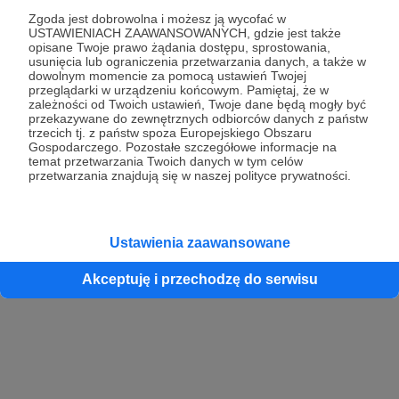
Zgoda jest dobrowolna i możesz ją wycofać w
USTAWIENIACH ZAAWANSOWANYCH, gdzie jest także
opisane Twoje prawo żądania dostępu, sprostowania,
Kontynuuj z Google
usunięcia lub ograniczenia przetwarzania danych, a także w
dowolnym momencie za pomocą ustawień Twojej
przeglądarki w urządzeniu końcowym. Pamiętaj, że w
Kontynuuj z Facebook
zależności od Twoich ustawień, Twoje dane będą mogły być
przekazywane do zewnętrznych odbiorców danych z państw
Kontynuuj z Apple
trzecich tj. z państw spoza Europejskiego Obszaru
Gospodarczego. Pozostałe szczegółowe informacje na
temat przetwarzania Twoich danych w tym celów
przetwarzania znajdują się w naszej polityce prywatności.
Logowanie oznacza akceptację
Regulaminu
oraz
Polityki Prywatności
.
Logując się do serwisu oświadczam, że mam więcej niż 18 lat lub
przekazałem wypełniony i podpisany formularz „Zgodna na założenie
konta przez osobę niepełnoletnią” dostępny w regulaminie Patronite.pl
Ustawienia zaawansowane
Akceptuję i przechodzę do serwisu