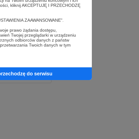
acji na Twoim urządzeniu końcowym i ich
alności, kliknij AKCEPTUJĘ I PRZECHODZĘ
cję "USTAWIENIA ZAAWANSOWANE".
oje prawo żądania dostępu,
wień Twojej przeglądarki w urządzeniu
trznych odbiorców danych z państw
 przetwarzania Twoich danych w tym
le
ook
przechodzę do serwisu
e