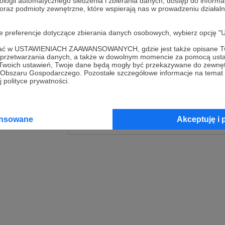
ologii automatycznego śledzenia i zbierania danych, dostęp do inform
 oraz podmioty zewnętrzne, które wspierają nas w prowadzeniu dział
Zaloguj
oje preferencje dotyczące zbierania danych osobowych, wybierz op
lub
ofać w USTAWIENIACH ZAAWANSOWANYCH, gdzie jest także opisane Tw
a przetwarzania danych, a także w dowolnym momencie za pomocą usta
 Twoich ustawień, Twoje dane będą mogły być przekazywane do zewnę
go Obszaru Gospodarczego. Pozostałe szczegółowe informacje na temat
Kontynuuj z Goog
 polityce prywatności.
Kontynuuj z Faceb
ansowane
Akceptuję i 
Kontynuuj z Appl