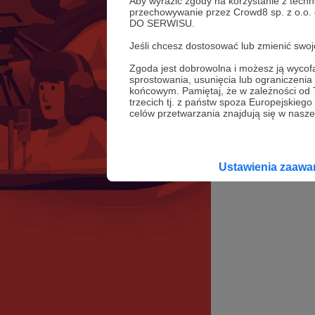
Aby wyrazić zgody na korzystanie z techn
przechowywanie przez Crowd8 sp. z o.o.
DO SERWISU.
Jeśli chcesz dostosować lub zmienić sw
Zgoda jest dobrowolna i możesz ją wyc
sprostowania, usunięcia lub ograniczeni
końcowym. Pamiętaj, że w zależności od
trzecich tj. z państw spoza Europejskie
celów przetwarzania znajdują się w naszej
Ustawienia zaaw