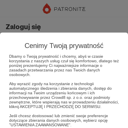
Zaloguj się
Nie masz jeszcze konta?
Załóż konto
Cenimy Twoją prywatność
Dbamy o Twoją prywatność i chcemy, abyś w czasie
korzystania z naszych usług czuł się komfortowo, dlatego też
poniżej prezentujemy Ci najważniejsze informacje o
zasadach przetwarzania przez nas Twoich danych
osobowych.
Aby wyrazić zgody na korzystanie z technologii
automatycznego śledzenia i zbierania danych, dostęp do
Zapamiętaj mnie
Zapomniałeś hasła?
informacji na Twoim urządzeniu końcowym i ich
przechowywanie przez Crowd8 sp. z o.o. oraz podmioty
zewnętrzne, które wspierają nas w prowadzeniu działalności,
kliknij AKCEPTUJĘ I PRZECHODZĘ DO SERWISU.
Zaloguj
Jeśli chcesz dostosować lub zmienić swoje preferencje
dotyczące zbierania danych osobowych, wybierz opcję
"USTAWIENIA ZAAWANSOWANE".
lub