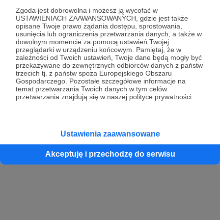
Zgoda jest dobrowolna i możesz ją wycofać w
USTAWIENIACH ZAAWANSOWANYCH, gdzie jest także
opisane Twoje prawo żądania dostępu, sprostowania,
Kontynuuj z Google
usunięcia lub ograniczenia przetwarzania danych, a także w
dowolnym momencie za pomocą ustawień Twojej
przeglądarki w urządzeniu końcowym. Pamiętaj, że w
Kontynuuj z Facebook
zależności od Twoich ustawień, Twoje dane będą mogły być
przekazywane do zewnętrznych odbiorców danych z państw
Kontynuuj z Apple
trzecich tj. z państw spoza Europejskiego Obszaru
Gospodarczego. Pozostałe szczegółowe informacje na
temat przetwarzania Twoich danych w tym celów
przetwarzania znajdują się w naszej polityce prywatności.
Logowanie oznacza akceptację
Regulaminu
oraz
Polityki Prywatności
.
Logując się do serwisu oświadczam, że mam więcej niż 18 lat lub
przekazałem wypełniony i podpisany formularz „Zgodna na założenie
konta przez osobę niepełnoletnią” dostępny w regulaminie Patronite.pl
Ustawienia zaawansowane
Akceptuję i przechodzę do serwisu