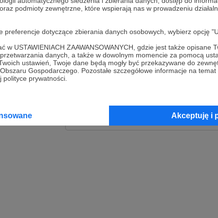
ologii automatycznego śledzenia i zbierania danych, dostęp do inform
 oraz podmioty zewnętrzne, które wspierają nas w prowadzeniu dział
Zaloguj
oje preferencje dotyczące zbierania danych osobowych, wybierz op
lub
ofać w USTAWIENIACH ZAAWANSOWANYCH, gdzie jest także opisane Tw
a przetwarzania danych, a także w dowolnym momencie za pomocą usta
 Twoich ustawień, Twoje dane będą mogły być przekazywane do zewnę
go Obszaru Gospodarczego. Pozostałe szczegółowe informacje na temat
Kontynuuj z Goog
 polityce prywatności.
Kontynuuj z Faceb
ansowane
Akceptuję i 
Kontynuuj z Appl