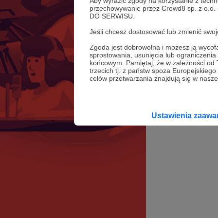
Aby wyrazić zgody na korzystanie z techn
przechowywanie przez Crowd8 sp. z o.o.
DO SERWISU.
Jeśli chcesz dostosować lub zmienić sw
Zgoda jest dobrowolna i możesz ją wyc
sprostowania, usunięcia lub ograniczeni
końcowym. Pamiętaj, że w zależności od
trzecich tj. z państw spoza Europejskie
celów przetwarzania znajdują się w naszej
Ustawienia zaaw