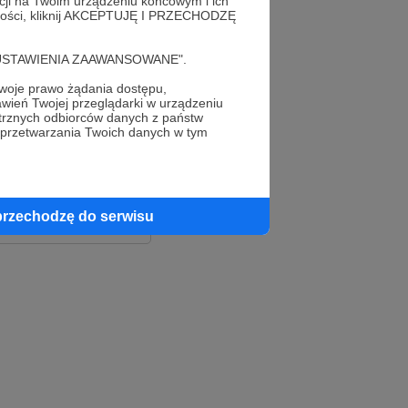
acji na Twoim urządzeniu końcowym i ich
alności, kliknij AKCEPTUJĘ I PRZECHODZĘ
cję "USTAWIENIA ZAAWANSOWANE".
oje prawo żądania dostępu,
wień Twojej przeglądarki w urządzeniu
trznych odbiorców danych z państw
 przetwarzania Twoich danych w tym
le
ook
przechodzę do serwisu
e