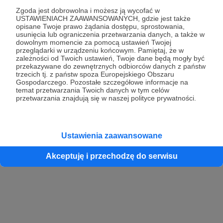
Zgoda jest dobrowolna i możesz ją wycofać w
USTAWIENIACH ZAAWANSOWANYCH, gdzie jest także
opisane Twoje prawo żądania dostępu, sprostowania,
Kontynuuj z Google
usunięcia lub ograniczenia przetwarzania danych, a także w
dowolnym momencie za pomocą ustawień Twojej
przeglądarki w urządzeniu końcowym. Pamiętaj, że w
Kontynuuj z Facebook
zależności od Twoich ustawień, Twoje dane będą mogły być
przekazywane do zewnętrznych odbiorców danych z państw
Kontynuuj z Apple
trzecich tj. z państw spoza Europejskiego Obszaru
Gospodarczego. Pozostałe szczegółowe informacje na
temat przetwarzania Twoich danych w tym celów
przetwarzania znajdują się w naszej polityce prywatności.
Logowanie oznacza akceptację
Regulaminu
oraz
Polityki Prywatności
.
Logując się do serwisu oświadczam, że mam więcej niż 18 lat lub
przekazałem wypełniony i podpisany formularz „Zgodna na założenie
konta przez osobę niepełnoletnią” dostępny w regulaminie Patronite.pl
Ustawienia zaawansowane
Akceptuję i przechodzę do serwisu