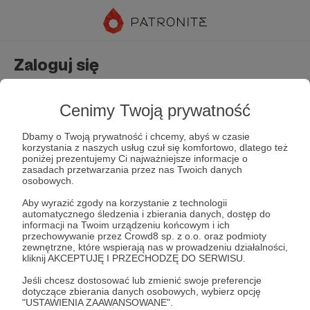
Zaloguj się
Nie masz jeszcze konta?
Załóż konto
Cenimy Twoją prywatność
Dbamy o Twoją prywatność i chcemy, abyś w czasie
korzystania z naszych usług czuł się komfortowo, dlatego też
poniżej prezentujemy Ci najważniejsze informacje o
zasadach przetwarzania przez nas Twoich danych
osobowych.
Aby wyrazić zgody na korzystanie z technologii
automatycznego śledzenia i zbierania danych, dostęp do
Zapamiętaj mnie
Zapomniałeś hasła?
informacji na Twoim urządzeniu końcowym i ich
przechowywanie przez Crowd8 sp. z o.o. oraz podmioty
zewnętrzne, które wspierają nas w prowadzeniu działalności,
kliknij AKCEPTUJĘ I PRZECHODZĘ DO SERWISU.
Zaloguj
Jeśli chcesz dostosować lub zmienić swoje preferencje
dotyczące zbierania danych osobowych, wybierz opcję
"USTAWIENIA ZAAWANSOWANE".
lub