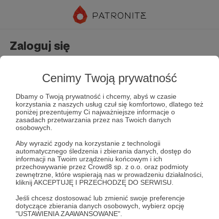
Zaloguj się
Nie masz jeszcze konta?
Załóż konto
Cenimy Twoją prywatność
Dbamy o Twoją prywatność i chcemy, abyś w czasie
korzystania z naszych usług czuł się komfortowo, dlatego też
poniżej prezentujemy Ci najważniejsze informacje o
zasadach przetwarzania przez nas Twoich danych
osobowych.
Aby wyrazić zgody na korzystanie z technologii
automatycznego śledzenia i zbierania danych, dostęp do
Zapamiętaj mnie
Zapomniałeś hasła?
informacji na Twoim urządzeniu końcowym i ich
przechowywanie przez Crowd8 sp. z o.o. oraz podmioty
zewnętrzne, które wspierają nas w prowadzeniu działalności,
kliknij AKCEPTUJĘ I PRZECHODZĘ DO SERWISU.
Zaloguj
Jeśli chcesz dostosować lub zmienić swoje preferencje
dotyczące zbierania danych osobowych, wybierz opcję
"USTAWIENIA ZAAWANSOWANE".
lub