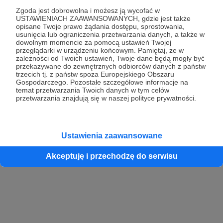
Zgoda jest dobrowolna i możesz ją wycofać w
USTAWIENIACH ZAAWANSOWANYCH, gdzie jest także
opisane Twoje prawo żądania dostępu, sprostowania,
Kontynuuj z Google
usunięcia lub ograniczenia przetwarzania danych, a także w
dowolnym momencie za pomocą ustawień Twojej
przeglądarki w urządzeniu końcowym. Pamiętaj, że w
Kontynuuj z Facebook
zależności od Twoich ustawień, Twoje dane będą mogły być
przekazywane do zewnętrznych odbiorców danych z państw
Kontynuuj z Apple
trzecich tj. z państw spoza Europejskiego Obszaru
Gospodarczego. Pozostałe szczegółowe informacje na
temat przetwarzania Twoich danych w tym celów
przetwarzania znajdują się w naszej polityce prywatności.
Logowanie oznacza akceptację
Regulaminu
oraz
Polityki Prywatności
.
Logując się do serwisu oświadczam, że mam więcej niż 18 lat lub
przekazałem wypełniony i podpisany formularz „Zgodna na założenie
konta przez osobę niepełnoletnią” dostępny w regulaminie Patronite.pl
Ustawienia zaawansowane
Akceptuję i przechodzę do serwisu