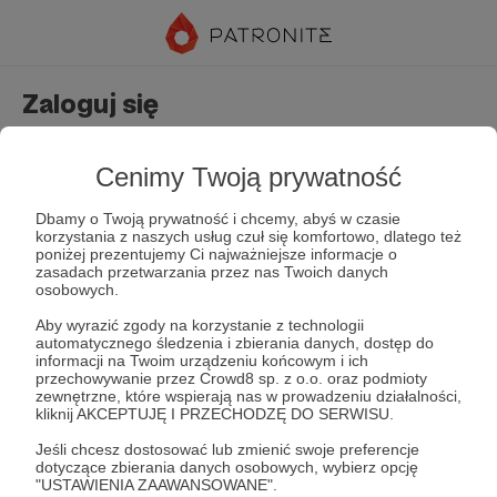
Zaloguj się
Nie masz jeszcze konta?
Załóż konto
Cenimy Twoją prywatność
Dbamy o Twoją prywatność i chcemy, abyś w czasie
korzystania z naszych usług czuł się komfortowo, dlatego też
poniżej prezentujemy Ci najważniejsze informacje o
zasadach przetwarzania przez nas Twoich danych
osobowych.
Aby wyrazić zgody na korzystanie z technologii
automatycznego śledzenia i zbierania danych, dostęp do
Zapamiętaj mnie
Zapomniałeś hasła?
informacji na Twoim urządzeniu końcowym i ich
przechowywanie przez Crowd8 sp. z o.o. oraz podmioty
zewnętrzne, które wspierają nas w prowadzeniu działalności,
kliknij AKCEPTUJĘ I PRZECHODZĘ DO SERWISU.
Zaloguj
Jeśli chcesz dostosować lub zmienić swoje preferencje
dotyczące zbierania danych osobowych, wybierz opcję
"USTAWIENIA ZAAWANSOWANE".
lub