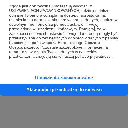
Zgoda jest dobrowolna i możesz ją wycofać w
USTAWIENIACH ZAAWANSOWANYCH, gdzie jest także
opisane Twoje prawo żądania dostępu, sprostowania,
Kontynuuj z Google
usunięcia lub ograniczenia przetwarzania danych, a także w
dowolnym momencie za pomocą ustawień Twojej
przeglądarki w urządzeniu końcowym. Pamiętaj, że w
Kontynuuj z Facebook
zależności od Twoich ustawień, Twoje dane będą mogły być
przekazywane do zewnętrznych odbiorców danych z państw
Kontynuuj z Apple
trzecich tj. z państw spoza Europejskiego Obszaru
Gospodarczego. Pozostałe szczegółowe informacje na
temat przetwarzania Twoich danych w tym celów
przetwarzania znajdują się w naszej polityce prywatności.
Logowanie oznacza akceptację
Regulaminu
oraz
Polityki Prywatności
.
Logując się do serwisu oświadczam, że mam więcej niż 18 lat lub
przekazałem wypełniony i podpisany formularz „Zgodna na założenie
konta przez osobę niepełnoletnią” dostępny w regulaminie Patronite.pl
Ustawienia zaawansowane
Akceptuję i przechodzę do serwisu