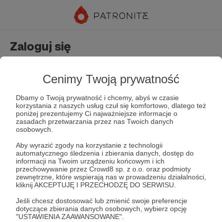
Zaloguj się
Nie masz jeszcze konta?
Załóż konto
Cenimy Twoją prywatność
Dbamy o Twoją prywatność i chcemy, abyś w czasie
korzystania z naszych usług czuł się komfortowo, dlatego też
poniżej prezentujemy Ci najważniejsze informacje o
zasadach przetwarzania przez nas Twoich danych
osobowych.
Aby wyrazić zgody na korzystanie z technologii
automatycznego śledzenia i zbierania danych, dostęp do
Zapamiętaj mnie
Zapomniałeś hasła?
informacji na Twoim urządzeniu końcowym i ich
przechowywanie przez Crowd8 sp. z o.o. oraz podmioty
zewnętrzne, które wspierają nas w prowadzeniu działalności,
kliknij AKCEPTUJĘ I PRZECHODZĘ DO SERWISU.
Zaloguj
Jeśli chcesz dostosować lub zmienić swoje preferencje
dotyczące zbierania danych osobowych, wybierz opcję
"USTAWIENIA ZAAWANSOWANE".
lub