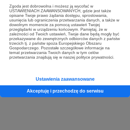
Zgoda jest dobrowolna i możesz ją wycofać w
USTAWIENIACH ZAAWANSOWANYCH, gdzie jest także
opisane Twoje prawo żądania dostępu, sprostowania,
Kontynuuj z Google
usunięcia lub ograniczenia przetwarzania danych, a także w
dowolnym momencie za pomocą ustawień Twojej
przeglądarki w urządzeniu końcowym. Pamiętaj, że w
Kontynuuj z Facebook
zależności od Twoich ustawień, Twoje dane będą mogły być
przekazywane do zewnętrznych odbiorców danych z państw
Kontynuuj z Apple
trzecich tj. z państw spoza Europejskiego Obszaru
Gospodarczego. Pozostałe szczegółowe informacje na
temat przetwarzania Twoich danych w tym celów
przetwarzania znajdują się w naszej polityce prywatności.
Logowanie oznacza akceptację
Regulaminu
oraz
Polityki Prywatności
.
Logując się do serwisu oświadczam, że mam więcej niż 18 lat lub
przekazałem wypełniony i podpisany formularz „Zgodna na założenie
konta przez osobę niepełnoletnią” dostępny w regulaminie Patronite.pl
Ustawienia zaawansowane
Akceptuję i przechodzę do serwisu