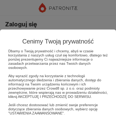
Zaloguj się
Nie masz jeszcze konta?
Załóż konto
Cenimy Twoją prywatność
Dbamy o Twoją prywatność i chcemy, abyś w czasie
korzystania z naszych usług czuł się komfortowo, dlatego też
poniżej prezentujemy Ci najważniejsze informacje o
zasadach przetwarzania przez nas Twoich danych
osobowych.
Aby wyrazić zgody na korzystanie z technologii
automatycznego śledzenia i zbierania danych, dostęp do
Zapamiętaj mnie
Zapomniałeś hasła?
informacji na Twoim urządzeniu końcowym i ich
przechowywanie przez Crowd8 sp. z o.o. oraz podmioty
zewnętrzne, które wspierają nas w prowadzeniu działalności,
kliknij AKCEPTUJĘ I PRZECHODZĘ DO SERWISU.
Zaloguj
Jeśli chcesz dostosować lub zmienić swoje preferencje
dotyczące zbierania danych osobowych, wybierz opcję
"USTAWIENIA ZAAWANSOWANE".
lub