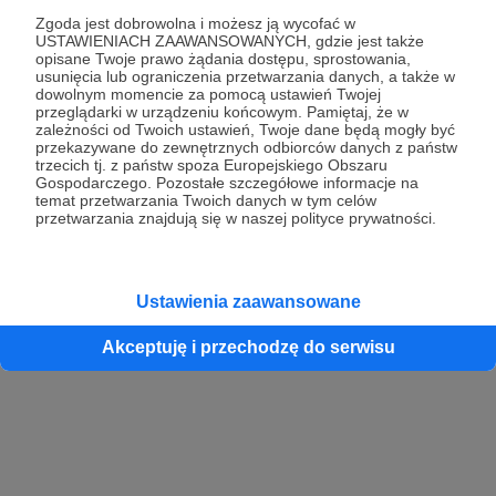
Zgoda jest dobrowolna i możesz ją wycofać w
USTAWIENIACH ZAAWANSOWANYCH, gdzie jest także
opisane Twoje prawo żądania dostępu, sprostowania,
Kontynuuj z Google
usunięcia lub ograniczenia przetwarzania danych, a także w
dowolnym momencie za pomocą ustawień Twojej
przeglądarki w urządzeniu końcowym. Pamiętaj, że w
Kontynuuj z Facebook
zależności od Twoich ustawień, Twoje dane będą mogły być
przekazywane do zewnętrznych odbiorców danych z państw
Kontynuuj z Apple
trzecich tj. z państw spoza Europejskiego Obszaru
Gospodarczego. Pozostałe szczegółowe informacje na
temat przetwarzania Twoich danych w tym celów
przetwarzania znajdują się w naszej polityce prywatności.
Logowanie oznacza akceptację
Regulaminu
oraz
Polityki Prywatności
.
Logując się do serwisu oświadczam, że mam więcej niż 18 lat lub
przekazałem wypełniony i podpisany formularz „Zgodna na założenie
konta przez osobę niepełnoletnią” dostępny w regulaminie Patronite.pl
Ustawienia zaawansowane
Akceptuję i przechodzę do serwisu