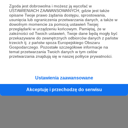
Zgoda jest dobrowolna i możesz ją wycofać w
USTAWIENIACH ZAAWANSOWANYCH, gdzie jest także
opisane Twoje prawo żądania dostępu, sprostowania,
Kontynuuj z Google
usunięcia lub ograniczenia przetwarzania danych, a także w
dowolnym momencie za pomocą ustawień Twojej
przeglądarki w urządzeniu końcowym. Pamiętaj, że w
Kontynuuj z Facebook
zależności od Twoich ustawień, Twoje dane będą mogły być
przekazywane do zewnętrznych odbiorców danych z państw
Kontynuuj z Apple
trzecich tj. z państw spoza Europejskiego Obszaru
Gospodarczego. Pozostałe szczegółowe informacje na
temat przetwarzania Twoich danych w tym celów
przetwarzania znajdują się w naszej polityce prywatności.
Logowanie oznacza akceptację
Regulaminu
oraz
Polityki Prywatności
.
Logując się do serwisu oświadczam, że mam więcej niż 18 lat lub
przekazałem wypełniony i podpisany formularz „Zgodna na założenie
konta przez osobę niepełnoletnią” dostępny w regulaminie Patronite.pl
Ustawienia zaawansowane
Akceptuję i przechodzę do serwisu