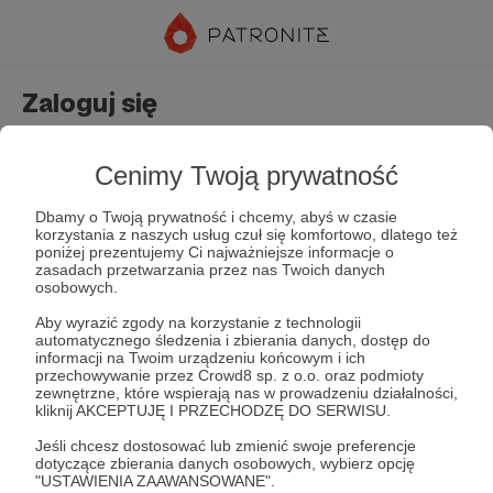
Zaloguj się
Nie masz jeszcze konta?
Załóż konto
Cenimy Twoją prywatność
Dbamy o Twoją prywatność i chcemy, abyś w czasie
korzystania z naszych usług czuł się komfortowo, dlatego też
poniżej prezentujemy Ci najważniejsze informacje o
zasadach przetwarzania przez nas Twoich danych
osobowych.
Aby wyrazić zgody na korzystanie z technologii
automatycznego śledzenia i zbierania danych, dostęp do
Zapamiętaj mnie
Zapomniałeś hasła?
informacji na Twoim urządzeniu końcowym i ich
przechowywanie przez Crowd8 sp. z o.o. oraz podmioty
zewnętrzne, które wspierają nas w prowadzeniu działalności,
kliknij AKCEPTUJĘ I PRZECHODZĘ DO SERWISU.
Zaloguj
Jeśli chcesz dostosować lub zmienić swoje preferencje
dotyczące zbierania danych osobowych, wybierz opcję
"USTAWIENIA ZAAWANSOWANE".
lub