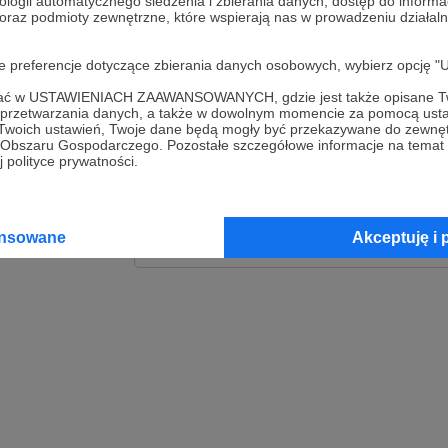
ologii automatycznego śledzenia i zbierania danych, dostęp do inform
 oraz podmioty zewnętrzne, które wspierają nas w prowadzeniu dział
Zaloguj
oje preferencje dotyczące zbierania danych osobowych, wybierz op
lub
ofać w USTAWIENIACH ZAAWANSOWANYCH, gdzie jest także opisane Tw
a przetwarzania danych, a także w dowolnym momencie za pomocą usta
 Twoich ustawień, Twoje dane będą mogły być przekazywane do zewnę
go Obszaru Gospodarczego. Pozostałe szczegółowe informacje na temat
Kontynuuj z Goog
 polityce prywatności.
Kontynuuj z Faceb
ansowane
Akceptuję i 
Kontynuuj z Appl