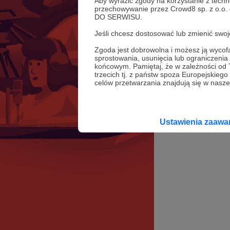
Aby wyrazić zgody na korzystanie z techn
przechowywanie przez Crowd8 sp. z o.o.
DO SERWISU.
Jeśli chcesz dostosować lub zmienić sw
Zgoda jest dobrowolna i możesz ją wyc
sprostowania, usunięcia lub ograniczeni
końcowym. Pamiętaj, że w zależności od
trzecich tj. z państw spoza Europejskie
celów przetwarzania znajdują się w naszej
Ustawienia zaaw