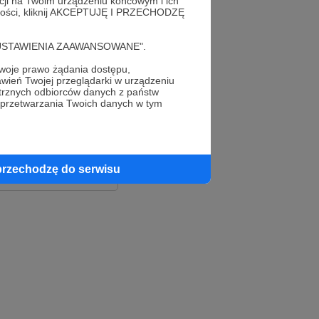
acji na Twoim urządzeniu końcowym i ich
alności, kliknij AKCEPTUJĘ I PRZECHODZĘ
cję "USTAWIENIA ZAAWANSOWANE".
oje prawo żądania dostępu,
wień Twojej przeglądarki w urządzeniu
trznych odbiorców danych z państw
 przetwarzania Twoich danych w tym
le
ook
przechodzę do serwisu
e