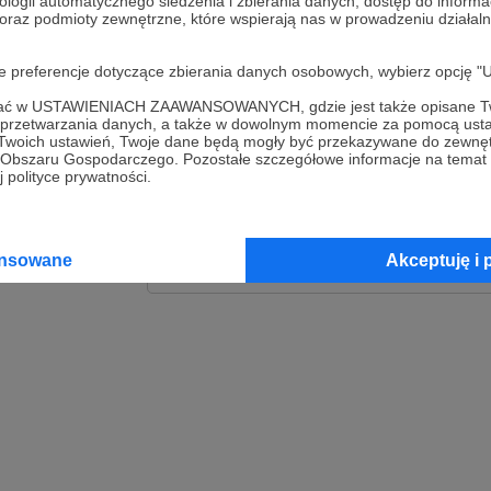
ologii automatycznego śledzenia i zbierania danych, dostęp do inform
 oraz podmioty zewnętrzne, które wspierają nas w prowadzeniu dział
Zaloguj
oje preferencje dotyczące zbierania danych osobowych, wybierz op
lub
ofać w USTAWIENIACH ZAAWANSOWANYCH, gdzie jest także opisane Tw
a przetwarzania danych, a także w dowolnym momencie za pomocą usta
 Twoich ustawień, Twoje dane będą mogły być przekazywane do zewnę
go Obszaru Gospodarczego. Pozostałe szczegółowe informacje na temat
Kontynuuj z Goog
 polityce prywatności.
Kontynuuj z Faceb
ansowane
Akceptuję i 
Kontynuuj z Appl