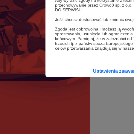
Aby wyrazić zgody na korzystanie z techn
przechowywanie przez Crowd8 sp. z o.o.
DO SERWISU.
Jeśli chcesz dostosować lub zmienić sw
Zgoda jest dobrowolna i możesz ją wyc
sprostowania, usunięcia lub ograniczeni
końcowym. Pamiętaj, że w zależności od
trzecich tj. z państw spoza Europejskie
celów przetwarzania znajdują się w naszej
Ustawienia zaaw