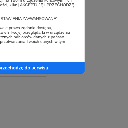
acji na Twoim urządzeniu końcowym i ich
alności, kliknij AKCEPTUJĘ I PRZECHODZĘ
cję "USTAWIENIA ZAAWANSOWANE".
oje prawo żądania dostępu,
wień Twojej przeglądarki w urządzeniu
trznych odbiorców danych z państw
 przetwarzania Twoich danych w tym
le
ook
przechodzę do serwisu
e