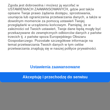
Zgoda jest dobrowolna i możesz ją wycofać w
USTAWIENIACH ZAAWANSOWANYCH, gdzie jest także
opisane Twoje prawo żądania dostępu, sprostowania,
Kontynuuj z Google
usunięcia lub ograniczenia przetwarzania danych, a także w
dowolnym momencie za pomocą ustawień Twojej
przeglądarki w urządzeniu końcowym. Pamiętaj, że w
Kontynuuj z Facebook
zależności od Twoich ustawień, Twoje dane będą mogły być
przekazywane do zewnętrznych odbiorców danych z państw
Kontynuuj z Apple
trzecich tj. z państw spoza Europejskiego Obszaru
Gospodarczego. Pozostałe szczegółowe informacje na
temat przetwarzania Twoich danych w tym celów
przetwarzania znajdują się w naszej polityce prywatności.
Logowanie oznacza akceptację
Regulaminu
oraz
Polityki Prywatności
.
Logując się do serwisu oświadczam, że mam więcej niż 18 lat lub
przekazałem wypełniony i podpisany formularz „Zgodna na założenie
konta przez osobę niepełnoletnią” dostępny w regulaminie Patronite.pl
Ustawienia zaawansowane
Akceptuję i przechodzę do serwisu