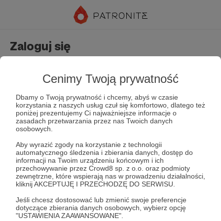
Zaloguj się
Nie masz jeszcze konta?
Załóż konto
Cenimy Twoją prywatność
Dbamy o Twoją prywatność i chcemy, abyś w czasie
korzystania z naszych usług czuł się komfortowo, dlatego też
poniżej prezentujemy Ci najważniejsze informacje o
zasadach przetwarzania przez nas Twoich danych
osobowych.
Aby wyrazić zgody na korzystanie z technologii
automatycznego śledzenia i zbierania danych, dostęp do
Zapamiętaj mnie
Zapomniałeś hasła?
informacji na Twoim urządzeniu końcowym i ich
przechowywanie przez Crowd8 sp. z o.o. oraz podmioty
zewnętrzne, które wspierają nas w prowadzeniu działalności,
kliknij AKCEPTUJĘ I PRZECHODZĘ DO SERWISU.
Zaloguj
Jeśli chcesz dostosować lub zmienić swoje preferencje
dotyczące zbierania danych osobowych, wybierz opcję
"USTAWIENIA ZAAWANSOWANE".
lub