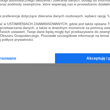
ologii automatycznego śledzenia i zbierania danych, dostęp do inform
 oraz podmioty zewnętrzne, które wspierają nas w prowadzeniu dział
Zaloguj
oje preferencje dotyczące zbierania danych osobowych, wybierz op
lub
ofać w USTAWIENIACH ZAAWANSOWANYCH, gdzie jest także opisane Tw
a przetwarzania danych, a także w dowolnym momencie za pomocą usta
 Twoich ustawień, Twoje dane będą mogły być przekazywane do zewnę
go Obszaru Gospodarczego. Pozostałe szczegółowe informacje na temat
Kontynuuj z Goog
 polityce prywatności.
Kontynuuj z Faceb
ansowane
Akceptuję i 
Kontynuuj z Appl