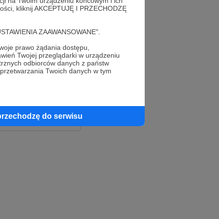
acji na Twoim urządzeniu końcowym i ich
alności, kliknij AKCEPTUJĘ I PRZECHODZĘ
cję "USTAWIENIA ZAAWANSOWANE".
oje prawo żądania dostępu,
wień Twojej przeglądarki w urządzeniu
trznych odbiorców danych z państw
 przetwarzania Twoich danych w tym
le
ook
przechodzę do serwisu
e