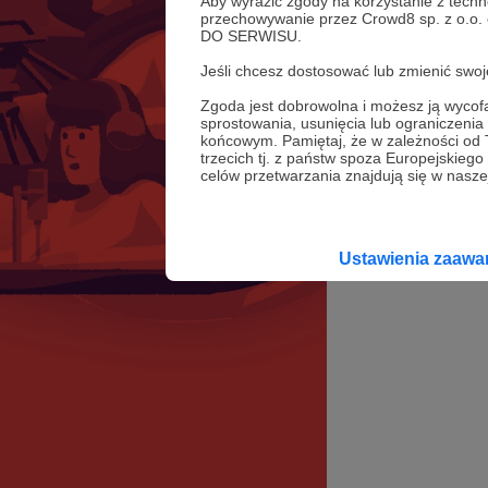
Aby wyrazić zgody na korzystanie z techn
przechowywanie przez Crowd8 sp. z o.o.
DO SERWISU.
Jeśli chcesz dostosować lub zmienić sw
Zgoda jest dobrowolna i możesz ją wyc
sprostowania, usunięcia lub ograniczeni
końcowym. Pamiętaj, że w zależności od
trzecich tj. z państw spoza Europejskie
celów przetwarzania znajdują się w naszej
Ustawienia zaaw