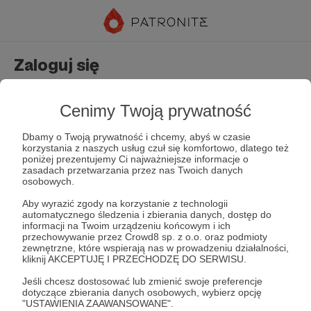
Zaloguj się
Nie masz jeszcze konta?
Załóż konto
Cenimy Twoją prywatność
Dbamy o Twoją prywatność i chcemy, abyś w czasie
korzystania z naszych usług czuł się komfortowo, dlatego też
poniżej prezentujemy Ci najważniejsze informacje o
zasadach przetwarzania przez nas Twoich danych
osobowych.
Aby wyrazić zgody na korzystanie z technologii
automatycznego śledzenia i zbierania danych, dostęp do
Zapamiętaj mnie
Zapomniałeś hasła?
informacji na Twoim urządzeniu końcowym i ich
przechowywanie przez Crowd8 sp. z o.o. oraz podmioty
zewnętrzne, które wspierają nas w prowadzeniu działalności,
kliknij AKCEPTUJĘ I PRZECHODZĘ DO SERWISU.
Zaloguj
Jeśli chcesz dostosować lub zmienić swoje preferencje
dotyczące zbierania danych osobowych, wybierz opcję
"USTAWIENIA ZAAWANSOWANE".
lub