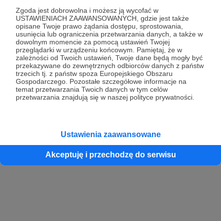
Zgoda jest dobrowolna i możesz ją wycofać w
USTAWIENIACH ZAAWANSOWANYCH, gdzie jest także
opisane Twoje prawo żądania dostępu, sprostowania,
Kontynuuj z Google
usunięcia lub ograniczenia przetwarzania danych, a także w
dowolnym momencie za pomocą ustawień Twojej
przeglądarki w urządzeniu końcowym. Pamiętaj, że w
Kontynuuj z Facebook
zależności od Twoich ustawień, Twoje dane będą mogły być
przekazywane do zewnętrznych odbiorców danych z państw
Kontynuuj z Apple
trzecich tj. z państw spoza Europejskiego Obszaru
Gospodarczego. Pozostałe szczegółowe informacje na
temat przetwarzania Twoich danych w tym celów
przetwarzania znajdują się w naszej polityce prywatności.
Logowanie oznacza akceptację
Regulaminu
oraz
Polityki Prywatności
.
Logując się do serwisu oświadczam, że mam więcej niż 18 lat lub
przekazałem wypełniony i podpisany formularz „Zgodna na założenie
konta przez osobę niepełnoletnią” dostępny w regulaminie Patronite.pl
Ustawienia zaawansowane
Akceptuję i przechodzę do serwisu