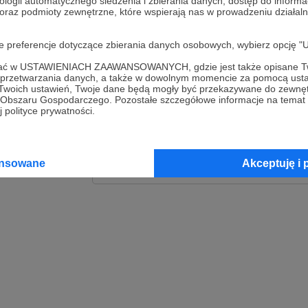
ologii automatycznego śledzenia i zbierania danych, dostęp do inform
 oraz podmioty zewnętrzne, które wspierają nas w prowadzeniu dział
Zaloguj
oje preferencje dotyczące zbierania danych osobowych, wybierz op
lub
ofać w USTAWIENIACH ZAAWANSOWANYCH, gdzie jest także opisane Tw
a przetwarzania danych, a także w dowolnym momencie za pomocą usta
 Twoich ustawień, Twoje dane będą mogły być przekazywane do zewnę
go Obszaru Gospodarczego. Pozostałe szczegółowe informacje na temat
Kontynuuj z Goog
 polityce prywatności.
Kontynuuj z Faceb
ansowane
Akceptuję i 
Kontynuuj z Appl