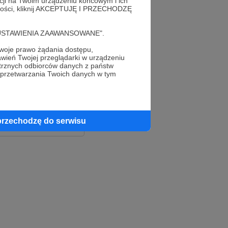
acji na Twoim urządzeniu końcowym i ich
alności, kliknij AKCEPTUJĘ I PRZECHODZĘ
cję "USTAWIENIA ZAAWANSOWANE".
oje prawo żądania dostępu,
wień Twojej przeglądarki w urządzeniu
trznych odbiorców danych z państw
 przetwarzania Twoich danych w tym
le
ook
przechodzę do serwisu
e