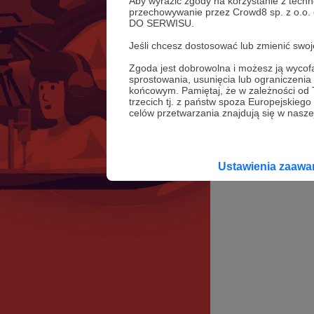
Aby wyrazić zgody na korzystanie z techn
przechowywanie przez Crowd8 sp. z o.o.
DO SERWISU.
Jeśli chcesz dostosować lub zmienić sw
Zgoda jest dobrowolna i możesz ją wyc
sprostowania, usunięcia lub ograniczeni
końcowym. Pamiętaj, że w zależności od
trzecich tj. z państw spoza Europejskie
celów przetwarzania znajdują się w naszej
Ustawienia zaaw