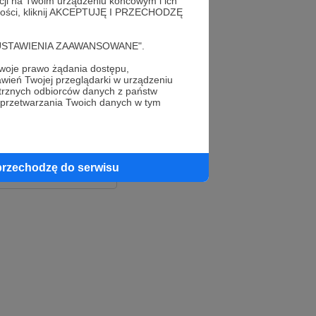
acji na Twoim urządzeniu końcowym i ich
alności, kliknij AKCEPTUJĘ I PRZECHODZĘ
cję "USTAWIENIA ZAAWANSOWANE".
oje prawo żądania dostępu,
wień Twojej przeglądarki w urządzeniu
trznych odbiorców danych z państw
 przetwarzania Twoich danych w tym
le
ook
przechodzę do serwisu
e