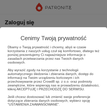
Zaloguj się
Nie masz jeszcze konta?
Załóż konto
Cenimy Twoją prywatność
Dbamy o Twoją prywatność i chcemy, abyś w czasie
korzystania z naszych usług czuł się komfortowo, dlatego też
poniżej prezentujemy Ci najważniejsze informacje o
zasadach przetwarzania przez nas Twoich danych
osobowych.
Aby wyrazić zgody na korzystanie z technologii
automatycznego śledzenia i zbierania danych, dostęp do
Zapamiętaj mnie
Zapomniałeś hasła?
informacji na Twoim urządzeniu końcowym i ich
przechowywanie przez Crowd8 sp. z o.o. oraz podmioty
zewnętrzne, które wspierają nas w prowadzeniu działalności,
kliknij AKCEPTUJĘ I PRZECHODZĘ DO SERWISU.
Zaloguj
Jeśli chcesz dostosować lub zmienić swoje preferencje
dotyczące zbierania danych osobowych, wybierz opcję
"USTAWIENIA ZAAWANSOWANE".
lub