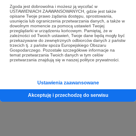
Zgoda jest dobrowolna i możesz ją wycofać w
USTAWIENIACH ZAAWANSOWANYCH, gdzie jest także
opisane Twoje prawo żądania dostępu, sprostowania,
Kontynuuj z Google
usunięcia lub ograniczenia przetwarzania danych, a także w
dowolnym momencie za pomocą ustawień Twojej
przeglądarki w urządzeniu końcowym. Pamiętaj, że w
Kontynuuj z Facebook
zależności od Twoich ustawień, Twoje dane będą mogły być
przekazywane do zewnętrznych odbiorców danych z państw
Kontynuuj z Apple
trzecich tj. z państw spoza Europejskiego Obszaru
Gospodarczego. Pozostałe szczegółowe informacje na
temat przetwarzania Twoich danych w tym celów
przetwarzania znajdują się w naszej polityce prywatności.
Logowanie oznacza akceptację
Regulaminu
oraz
Polityki Prywatności
.
Logując się do serwisu oświadczam, że mam więcej niż 18 lat lub
przekazałem wypełniony i podpisany formularz „Zgodna na założenie
konta przez osobę niepełnoletnią” dostępny w regulaminie Patronite.pl
Ustawienia zaawansowane
Akceptuję i przechodzę do serwisu