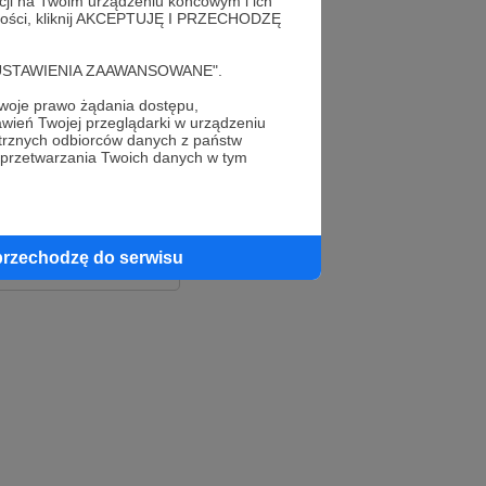
acji na Twoim urządzeniu końcowym i ich
alności, kliknij AKCEPTUJĘ I PRZECHODZĘ
cję "USTAWIENIA ZAAWANSOWANE".
oje prawo żądania dostępu,
wień Twojej przeglądarki w urządzeniu
trznych odbiorców danych z państw
 przetwarzania Twoich danych w tym
le
ook
przechodzę do serwisu
e