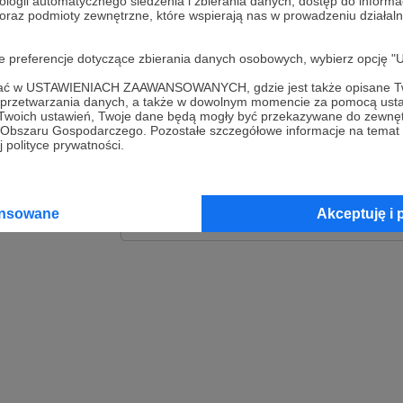
ologii automatycznego śledzenia i zbierania danych, dostęp do inform
 oraz podmioty zewnętrzne, które wspierają nas w prowadzeniu dział
Zaloguj
oje preferencje dotyczące zbierania danych osobowych, wybierz op
lub
ofać w USTAWIENIACH ZAAWANSOWANYCH, gdzie jest także opisane Tw
a przetwarzania danych, a także w dowolnym momencie za pomocą usta
 Twoich ustawień, Twoje dane będą mogły być przekazywane do zewnę
go Obszaru Gospodarczego. Pozostałe szczegółowe informacje na temat
Kontynuuj z Goog
 polityce prywatności.
Kontynuuj z Faceb
ansowane
Akceptuję i 
Kontynuuj z Appl