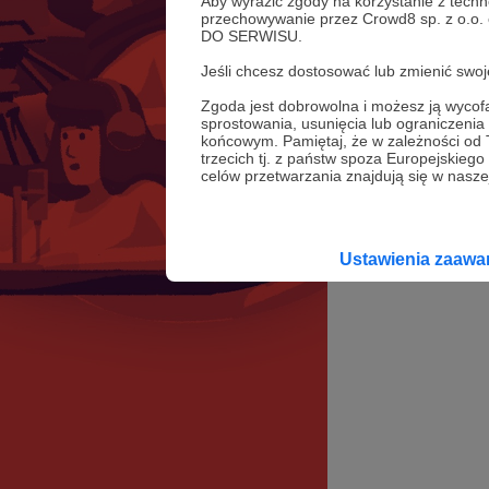
Aby wyrazić zgody na korzystanie z techn
przechowywanie przez Crowd8 sp. z o.o.
DO SERWISU.
Jeśli chcesz dostosować lub zmienić sw
Zgoda jest dobrowolna i możesz ją wyc
sprostowania, usunięcia lub ograniczeni
końcowym. Pamiętaj, że w zależności od
trzecich tj. z państw spoza Europejskie
celów przetwarzania znajdują się w naszej
Ustawienia zaaw