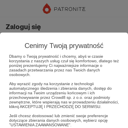
Zaloguj się
Nie masz jeszcze konta?
Załóż konto
Cenimy Twoją prywatność
Dbamy o Twoją prywatność i chcemy, abyś w czasie
korzystania z naszych usług czuł się komfortowo, dlatego też
poniżej prezentujemy Ci najważniejsze informacje o
zasadach przetwarzania przez nas Twoich danych
osobowych.
Aby wyrazić zgody na korzystanie z technologii
automatycznego śledzenia i zbierania danych, dostęp do
Zapamiętaj mnie
Zapomniałeś hasła?
informacji na Twoim urządzeniu końcowym i ich
przechowywanie przez Crowd8 sp. z o.o. oraz podmioty
zewnętrzne, które wspierają nas w prowadzeniu działalności,
kliknij AKCEPTUJĘ I PRZECHODZĘ DO SERWISU.
Zaloguj
Jeśli chcesz dostosować lub zmienić swoje preferencje
dotyczące zbierania danych osobowych, wybierz opcję
"USTAWIENIA ZAAWANSOWANE".
lub