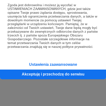
Zgoda jest dobrowolna i możesz ją wycofać w
USTAWIENIACH ZAAWANSOWANYCH, gdzie jest także
opisane Twoje prawo żądania dostępu, sprostowania,
Kontynuuj z Google
usunięcia lub ograniczenia przetwarzania danych, a także w
dowolnym momencie za pomocą ustawień Twojej
przeglądarki w urządzeniu końcowym. Pamiętaj, że w
Kontynuuj z Facebook
zależności od Twoich ustawień, Twoje dane będą mogły być
przekazywane do zewnętrznych odbiorców danych z państw
Kontynuuj z Apple
trzecich tj. z państw spoza Europejskiego Obszaru
Gospodarczego. Pozostałe szczegółowe informacje na
temat przetwarzania Twoich danych w tym celów
przetwarzania znajdują się w naszej polityce prywatności.
Logowanie oznacza akceptację
Regulaminu
oraz
Polityki Prywatności
.
Logując się do serwisu oświadczam, że mam więcej niż 18 lat lub
przekazałem wypełniony i podpisany formularz „Zgodna na założenie
konta przez osobę niepełnoletnią” dostępny w regulaminie Patronite.pl
Ustawienia zaawansowane
Akceptuję i przechodzę do serwisu