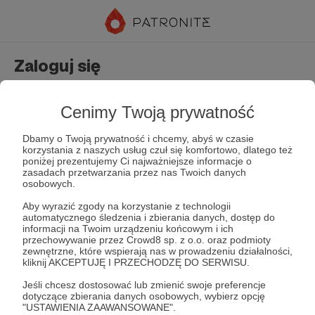
Zaloguj się
Nie masz jeszcze konta?
Załóż konto
Cenimy Twoją prywatność
Dbamy o Twoją prywatność i chcemy, abyś w czasie
korzystania z naszych usług czuł się komfortowo, dlatego też
poniżej prezentujemy Ci najważniejsze informacje o
zasadach przetwarzania przez nas Twoich danych
osobowych.
Aby wyrazić zgody na korzystanie z technologii
automatycznego śledzenia i zbierania danych, dostęp do
Zapamiętaj mnie
Zapomniałeś hasła?
informacji na Twoim urządzeniu końcowym i ich
przechowywanie przez Crowd8 sp. z o.o. oraz podmioty
zewnętrzne, które wspierają nas w prowadzeniu działalności,
kliknij AKCEPTUJĘ I PRZECHODZĘ DO SERWISU.
Zaloguj
Jeśli chcesz dostosować lub zmienić swoje preferencje
dotyczące zbierania danych osobowych, wybierz opcję
"USTAWIENIA ZAAWANSOWANE".
lub