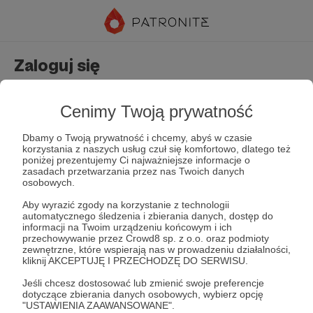
Zaloguj się
Nie masz jeszcze konta?
Załóż konto
Cenimy Twoją prywatność
Dbamy o Twoją prywatność i chcemy, abyś w czasie
korzystania z naszych usług czuł się komfortowo, dlatego też
poniżej prezentujemy Ci najważniejsze informacje o
zasadach przetwarzania przez nas Twoich danych
osobowych.
Aby wyrazić zgody na korzystanie z technologii
automatycznego śledzenia i zbierania danych, dostęp do
Zapamiętaj mnie
Zapomniałeś hasła?
informacji na Twoim urządzeniu końcowym i ich
przechowywanie przez Crowd8 sp. z o.o. oraz podmioty
zewnętrzne, które wspierają nas w prowadzeniu działalności,
kliknij AKCEPTUJĘ I PRZECHODZĘ DO SERWISU.
Zaloguj
Jeśli chcesz dostosować lub zmienić swoje preferencje
dotyczące zbierania danych osobowych, wybierz opcję
"USTAWIENIA ZAAWANSOWANE".
lub