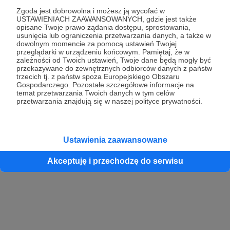
Zgoda jest dobrowolna i możesz ją wycofać w
USTAWIENIACH ZAAWANSOWANYCH, gdzie jest także
opisane Twoje prawo żądania dostępu, sprostowania,
Kontynuuj z Google
usunięcia lub ograniczenia przetwarzania danych, a także w
dowolnym momencie za pomocą ustawień Twojej
przeglądarki w urządzeniu końcowym. Pamiętaj, że w
Kontynuuj z Facebook
zależności od Twoich ustawień, Twoje dane będą mogły być
przekazywane do zewnętrznych odbiorców danych z państw
Kontynuuj z Apple
trzecich tj. z państw spoza Europejskiego Obszaru
Gospodarczego. Pozostałe szczegółowe informacje na
temat przetwarzania Twoich danych w tym celów
przetwarzania znajdują się w naszej polityce prywatności.
Logowanie oznacza akceptację
Regulaminu
oraz
Polityki Prywatności
.
Logując się do serwisu oświadczam, że mam więcej niż 18 lat lub
przekazałem wypełniony i podpisany formularz „Zgodna na założenie
konta przez osobę niepełnoletnią” dostępny w regulaminie Patronite.pl
Ustawienia zaawansowane
Akceptuję i przechodzę do serwisu