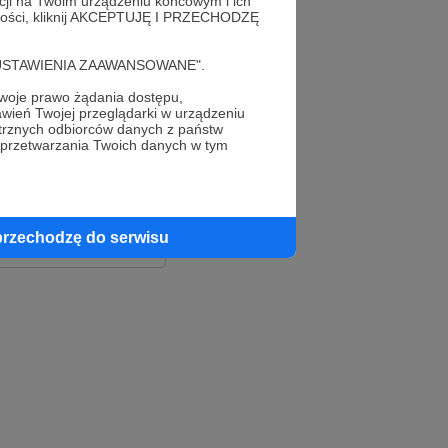
acji na Twoim urządzeniu końcowym i ich
alności, kliknij AKCEPTUJĘ I PRZECHODZĘ
cję "USTAWIENIA ZAAWANSOWANE".
oje prawo żądania dostępu,
wień Twojej przeglądarki w urządzeniu
trznych odbiorców danych z państw
 przetwarzania Twoich danych w tym
le
ook
przechodzę do serwisu
e