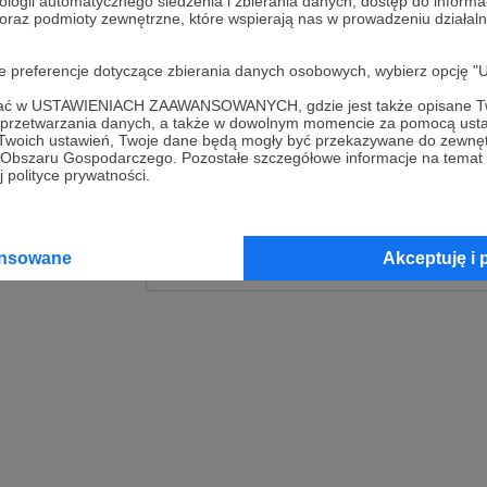
ologii automatycznego śledzenia i zbierania danych, dostęp do inform
 oraz podmioty zewnętrzne, które wspierają nas w prowadzeniu dział
Zaloguj
oje preferencje dotyczące zbierania danych osobowych, wybierz op
lub
ofać w USTAWIENIACH ZAAWANSOWANYCH, gdzie jest także opisane Tw
a przetwarzania danych, a także w dowolnym momencie za pomocą usta
 Twoich ustawień, Twoje dane będą mogły być przekazywane do zewnę
go Obszaru Gospodarczego. Pozostałe szczegółowe informacje na temat
Kontynuuj z Goog
 polityce prywatności.
Kontynuuj z Faceb
ansowane
Akceptuję i 
Kontynuuj z Appl