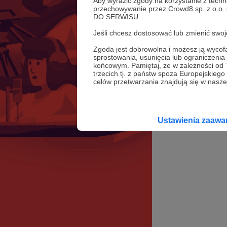
Aby wyrazić zgody na korzystanie z techn
przechowywanie przez Crowd8 sp. z o.o.
DO SERWISU.
Jeśli chcesz dostosować lub zmienić sw
Zgoda jest dobrowolna i możesz ją wyc
sprostowania, usunięcia lub ograniczeni
końcowym. Pamiętaj, że w zależności od
trzecich tj. z państw spoza Europejskie
celów przetwarzania znajdują się w naszej
Ustawienia zaaw