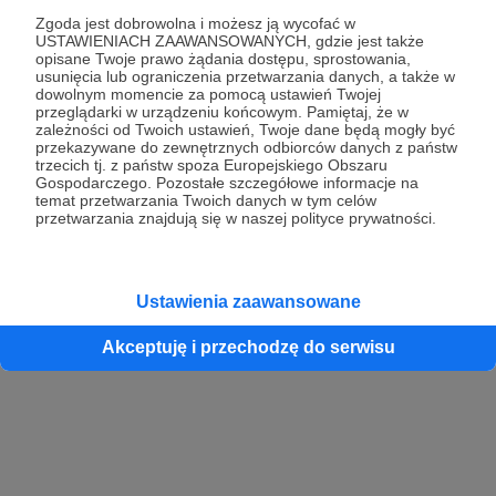
Zgoda jest dobrowolna i możesz ją wycofać w
USTAWIENIACH ZAAWANSOWANYCH, gdzie jest także
opisane Twoje prawo żądania dostępu, sprostowania,
Kontynuuj z Google
usunięcia lub ograniczenia przetwarzania danych, a także w
dowolnym momencie za pomocą ustawień Twojej
przeglądarki w urządzeniu końcowym. Pamiętaj, że w
Kontynuuj z Facebook
zależności od Twoich ustawień, Twoje dane będą mogły być
przekazywane do zewnętrznych odbiorców danych z państw
Kontynuuj z Apple
trzecich tj. z państw spoza Europejskiego Obszaru
Gospodarczego. Pozostałe szczegółowe informacje na
temat przetwarzania Twoich danych w tym celów
przetwarzania znajdują się w naszej polityce prywatności.
Logowanie oznacza akceptację
Regulaminu
oraz
Polityki Prywatności
.
Logując się do serwisu oświadczam, że mam więcej niż 18 lat lub
przekazałem wypełniony i podpisany formularz „Zgodna na założenie
konta przez osobę niepełnoletnią” dostępny w regulaminie Patronite.pl
Ustawienia zaawansowane
Akceptuję i przechodzę do serwisu