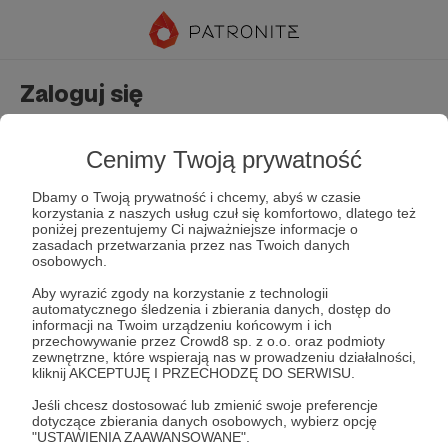
Zaloguj się
Nie masz jeszcze konta?
Załóż konto
Cenimy Twoją prywatność
Dbamy o Twoją prywatność i chcemy, abyś w czasie
korzystania z naszych usług czuł się komfortowo, dlatego też
poniżej prezentujemy Ci najważniejsze informacje o
zasadach przetwarzania przez nas Twoich danych
osobowych.
Aby wyrazić zgody na korzystanie z technologii
automatycznego śledzenia i zbierania danych, dostęp do
Zapamiętaj mnie
Zapomniałeś hasła?
informacji na Twoim urządzeniu końcowym i ich
przechowywanie przez Crowd8 sp. z o.o. oraz podmioty
zewnętrzne, które wspierają nas w prowadzeniu działalności,
kliknij AKCEPTUJĘ I PRZECHODZĘ DO SERWISU.
Zaloguj
Jeśli chcesz dostosować lub zmienić swoje preferencje
dotyczące zbierania danych osobowych, wybierz opcję
"USTAWIENIA ZAAWANSOWANE".
lub