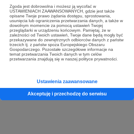
Zgoda jest dobrowolna i możesz ją wycofać w
USTAWIENIACH ZAAWANSOWANYCH, gdzie jest także
opisane Twoje prawo żądania dostępu, sprostowania,
Kontynuuj z Google
usunięcia lub ograniczenia przetwarzania danych, a także w
dowolnym momencie za pomocą ustawień Twojej
przeglądarki w urządzeniu końcowym. Pamiętaj, że w
Kontynuuj z Facebook
zależności od Twoich ustawień, Twoje dane będą mogły być
przekazywane do zewnętrznych odbiorców danych z państw
Kontynuuj z Apple
trzecich tj. z państw spoza Europejskiego Obszaru
Gospodarczego. Pozostałe szczegółowe informacje na
temat przetwarzania Twoich danych w tym celów
przetwarzania znajdują się w naszej polityce prywatności.
Logowanie oznacza akceptację
Regulaminu
oraz
Polityki Prywatności
.
Logując się do serwisu oświadczam, że mam więcej niż 18 lat lub
przekazałem wypełniony i podpisany formularz „Zgodna na założenie
konta przez osobę niepełnoletnią” dostępny w regulaminie Patronite.pl
Ustawienia zaawansowane
Akceptuję i przechodzę do serwisu