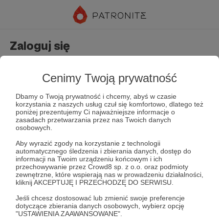
Zaloguj się
Nie masz jeszcze konta?
Załóż konto
Cenimy Twoją prywatność
Dbamy o Twoją prywatność i chcemy, abyś w czasie
korzystania z naszych usług czuł się komfortowo, dlatego też
poniżej prezentujemy Ci najważniejsze informacje o
zasadach przetwarzania przez nas Twoich danych
osobowych.
Aby wyrazić zgody na korzystanie z technologii
automatycznego śledzenia i zbierania danych, dostęp do
Zapamiętaj mnie
Zapomniałeś hasła?
informacji na Twoim urządzeniu końcowym i ich
przechowywanie przez Crowd8 sp. z o.o. oraz podmioty
zewnętrzne, które wspierają nas w prowadzeniu działalności,
kliknij AKCEPTUJĘ I PRZECHODZĘ DO SERWISU.
Zaloguj
Jeśli chcesz dostosować lub zmienić swoje preferencje
dotyczące zbierania danych osobowych, wybierz opcję
"USTAWIENIA ZAAWANSOWANE".
lub