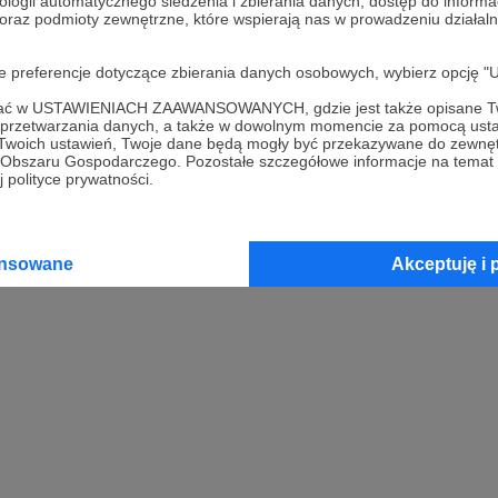
ologii automatycznego śledzenia i zbierania danych, dostęp do inform
 oraz podmioty zewnętrzne, które wspierają nas w prowadzeniu dział
oje preferencje dotyczące zbierania danych osobowych, wybierz op
ofać w USTAWIENIACH ZAAWANSOWANYCH, gdzie jest także opisane Tw
a przetwarzania danych, a także w dowolnym momencie za pomocą usta
 Twoich ustawień, Twoje dane będą mogły być przekazywane do zewnę
go Obszaru Gospodarczego. Pozostałe szczegółowe informacje na temat
 polityce prywatności.
ansowane
Akceptuję i 