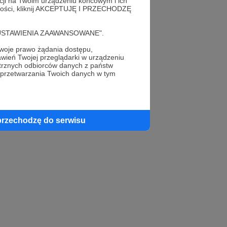
acji na Twoim urządzeniu końcowym i ich
alności, kliknij AKCEPTUJĘ I PRZECHODZĘ
cję "USTAWIENIA ZAAWANSOWANE".
oje prawo żądania dostępu,
wień Twojej przeglądarki w urządzeniu
trznych odbiorców danych z państw
 przetwarzania Twoich danych w tym
przechodzę do serwisu