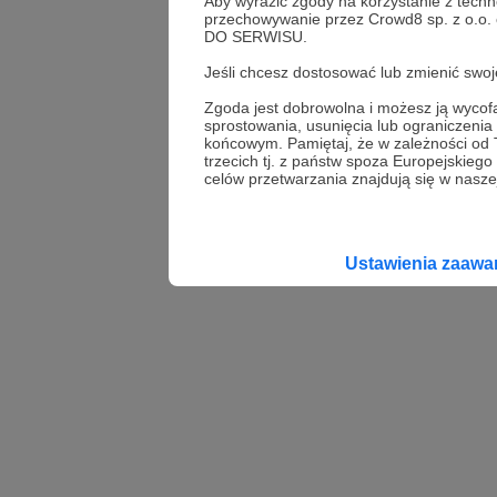
Aby wyrazić zgody na korzystanie z techn
przechowywanie przez Crowd8 sp. z o.o.
DO SERWISU.
Jeśli chcesz dostosować lub zmienić sw
Zgoda jest dobrowolna i możesz ją wyc
sprostowania, usunięcia lub ograniczeni
końcowym. Pamiętaj, że w zależności od
trzecich tj. z państw spoza Europejskie
celów przetwarzania znajdują się w naszej
Ustawienia zaaw