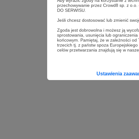
Aby wyrazić zgody na korzystanie z techn
przechowywanie przez Crowd8 sp. z o.o.
DO SERWISU.
Jeśli chcesz dostosować lub zmienić sw
Zgoda jest dobrowolna i możesz ją wyc
sprostowania, usunięcia lub ograniczeni
końcowym. Pamiętaj, że w zależności od
trzecich tj. z państw spoza Europejskie
celów przetwarzania znajdują się w naszej
Ustawienia zaaw