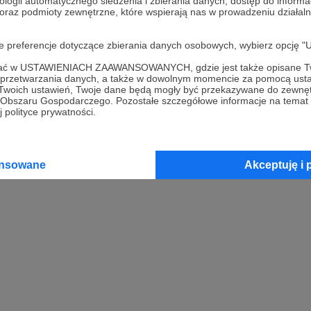
ologii automatycznego śledzenia i zbierania danych, dostęp do inform
 oraz podmioty zewnętrzne, które wspierają nas w prowadzeniu dział
oje preferencje dotyczące zbierania danych osobowych, wybierz op
ofać w USTAWIENIACH ZAAWANSOWANYCH, gdzie jest także opisane Tw
a przetwarzania danych, a także w dowolnym momencie za pomocą usta
 Twoich ustawień, Twoje dane będą mogły być przekazywane do zewnę
go Obszaru Gospodarczego. Pozostałe szczegółowe informacje na temat
 polityce prywatności.
ansowane
Akceptuję i 